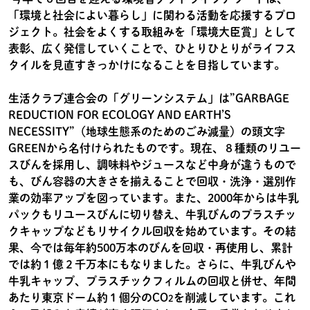
「環境と社会によい暮らし」に関わる活動を応援するプロ
ジェクト。社会をよくする取組みを「環境大臣賞」として
表彰、広く発信していくことで、ひとりひとりがライフス
タイルを見直すきっかけになることを目指しています。
生活クラブ連合会の「グリーンシステム」は”GARBAGE
REDUCTION FOR ECOLOGY AND EARTH’S
NECESSITY”（地球生態系のためのごみ減量）の頭文字
GREENから名付けられたものです。現在、８種類のリユー
スびんを採用し、調味料やジュースなど中身が違うもので
も、びん容器の大きさを揃えることで回収・洗浄・選別作
業の効率アップを図っています。また、2000年からは牛乳
パックもリユースびんに切り替え、牛乳びんのプラスチッ
クキャップなどもリサイクル回収を始めています。その結
果、今では毎年約500万本のびんを回収・再使用し、累計
では約１億２千万本にもなりました。さらに、牛乳びんや
牛乳キャップ、プラスチックフィルムの回収と併せ、年間
あたり東京ドーム約１個分のCO
を削減しています。これ
2