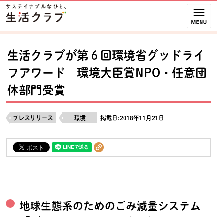
本文へジャンプする。
ページの先頭です。
ここからサイト内共通メニューです。
サイト内共通メニューをスキップする
サイト内共通メニューここまで。
生活クラブが第６回環境省グッドライ
フアワード 環境大臣賞NPO・任意団
体部門受賞
プレスリリース
環境
掲載日:2018年11月21日
地球生態系のためのごみ減量システム