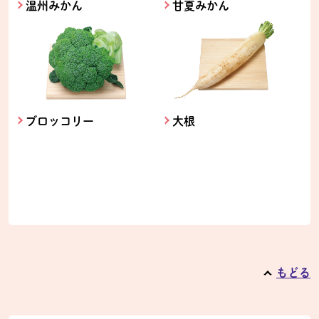
温州みかん
甘夏みかん
ブロッコリー
大根
もどる