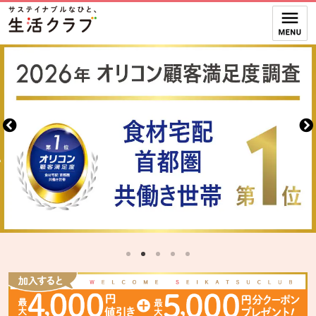
本文へジャンプする。
ページの先頭です。
ここからサイト内共通メニューです。
サイト内共通メニューをスキップする
サイト内共通メニューここまで。
別のウィンドウで開きます。
スライドの終了位置です。