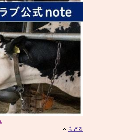
▲
もどる