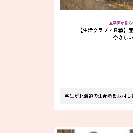
▲動画が見ら
【生活クラブ×日藝】
やさし
学生が北海道の生産者を取材しま