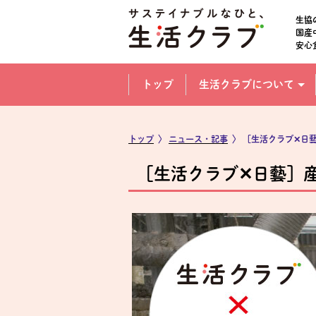
本文へジャンプする。
ページの先頭です。
生協
国産
安心
ここからサイト内共通メニューです。
サイト内共通メニューをスキップする
トップ
生活クラブについて
サイト内共通メニューここまで。
トップ
〉
ニュース・記事
〉
［生活クラブ✕日
［生活クラブ✕日藝］