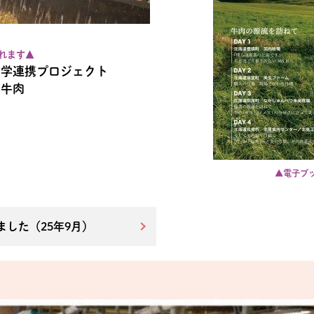
れます▲
産学連携プロジェクト
い牛肉
▲電子ブ
した（25年9月）