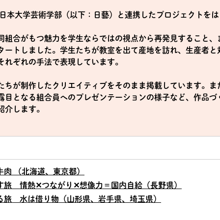
より日本大学芸術学部（以下：日藝）と連携したプロジェクトを
同組合がもつ魅力を学生ならではの視点から再発見すること、
タートしました。学生たちが教室を出て産地を訪れ、生産者と
それぞれの手法で表現しています。
たちが制作したクリエイティブをそのまま掲載しています。ま
露目となる組合員へのプレゼンテーションの様子など、作品づ
紹介します。
い牛肉 （北海道、東京都）
耕す旅 情熱✕つながり✕想像力＝国内自給（長野県）
ぐる旅 水は借り物（山形県、岩手県、埼玉県）