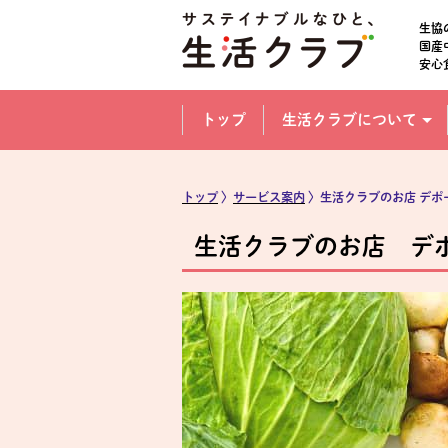
本文へジャンプする。
ページの先頭です。
生協
国産
安心
ここからサイト内共通メニューです。
サイト内共通メニューをスキップする
トップ
生活クラブについて
サイト内共通メニューここまで。
トップ
〉
サービス案内
〉
生活クラブのお店 デポ
生活クラブのお店 デ