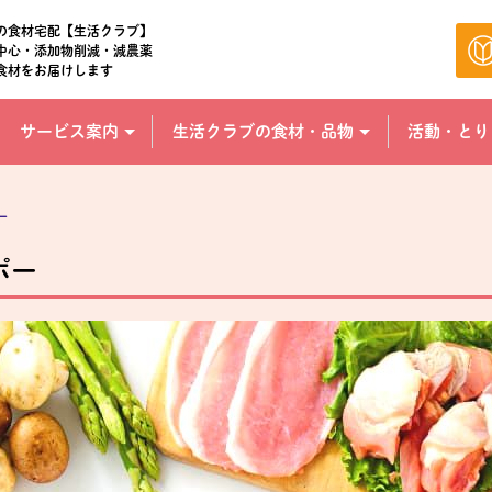
の食材宅配【生活クラブ】
中心・添加物削減・減農薬
食材をお届けします
サービス案内
生活クラブの食材・品物
活動・とり
ー
ポー