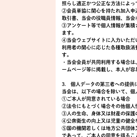
照らし適正かつ公正な方法によっ
②会員単協に関心を持たれ加入申
取引書、当会の役職員情報、当会
③アンケート等で個人情報が集積
ます。
④当会ウェブサイトに入力いただ
利用者の関心に応じた各種取扱消
す。
・当会会員が共同利用する場合は
ームページ等に掲載し、本人が容
3. 個人データの第三者への提供
当会は、以下の場合を除いて、個
①ご本人が同意されている場合
②法令にもとづく場合その他個人
③人の生命、身体又は財産の保護
④公衆衛生の向上又は児童の健全
⑤国の機関若しくは地方公共団体
であって、ご本人の同意を得るこ