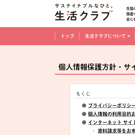
本文へジャンプする。
ページの先頭です。
生協
国産
安心
ここからサイト内共通メニューです。
サイト内共通メニューをスキップする
トップ
生活クラブについて
サイト内共通メニューここまで。
個人情報保護方針・サ
もくじ
●
プライバシーポリシ
●
個人情報の利用目的
●
インターネット サイ
・
資料請求等をお