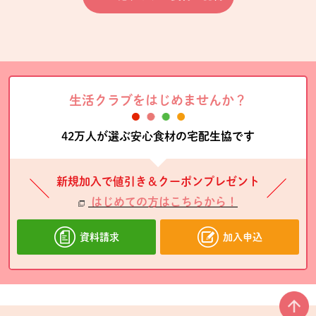
生活クラブをはじめませんか？
42万人が選ぶ安心食材の宅配生協です
新規加入で値引き＆クーポンプレゼント
はじめての方はこちらから！
資料請求
加入申込
本文ここまで。
ここから共通フッターメニューです。