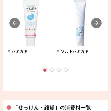
オ
ハミガキ
ソルトハミガキ
別のウィンドウで開きます。
別のウィンドウで開きます。
別
ます。
「せっけん・雑貨」の消費材一覧