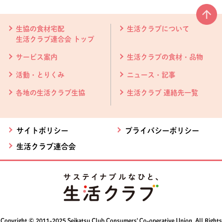
本文ここまで。
ここから共通フッターメニューです。
生協の食材宅配
生活クラブについて
生活クラブ連合会 トップ
サービス案内
生活クラブの食材・品物
活動・とりくみ
ニュース・記事
各地の生活クラブ生協
生活クラブ 連絡先一覧
サイトポリシー
プライバシーポリシー
生活クラブ連合会
Copyright © 2011-2025 Seikatsu Club Consumers' Co-operative Union, All Rights