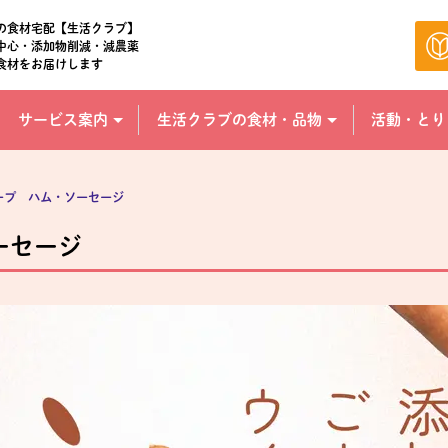
の食材宅配【生活クラブ】
中心・添加物削減・減農薬
食材をお届けします
サービス案内
生活クラブの食材・品物
活動・とり
ープ ハム・ソーセージ
ーセージ