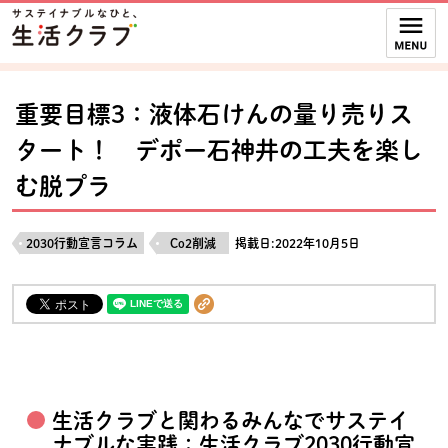
本文へジャンプする。
ページの先頭です。
ここからサイト内共通メニューです。
サイト内共通メニューをスキップする
サイト内共通メニューここまで。
重要目標3：液体石けんの量り売りス
タート！ デポー石神井の工夫を楽し
む脱プラ
2030行動宣言コラム
Co2削減
掲載日:2022年10月5日
生活クラブと関わるみんなでサステイ
ナブルな実践：生活クラブ2030行動宣