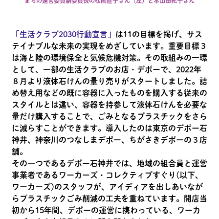
まちの運営委員副委員長の松岡直子さん（左）と本山由紀子さん
「生活クラブ2030行動宣言」
は11の目標を掲げ、サス
テイナブルな未来の実現をめざしています。重要目標３
は海と陸の環境保全と気候危機対策。その取組みの一環
として、一部の生活クラブのお店・デポーで、2022年
８月より液体石けんの量り売りがスタートしました。詰
め替え用などの既に容器に入ったものを購入する従来の
スタイルとは違い、容器を持参して液体石けんを必要な
量だけ購入することで、ごみとなるプラスチックをさら
に減らすことができます。導入したのは東京のデポー石
神井、神奈川のつなしまデポー、ちがさきデポーの３店
舗。
その一つであるデポー石神井では、地域の組合員と運営
事業者であるワーカーズ・コレクティブすぐり(以下、
ワーカーズ)のスタッフが、アイディアを出しあいなが
らプラスチックごみ削減の工夫を重ねています。開店当
初から15年間、デポーの運営に携わっている、ワーカ