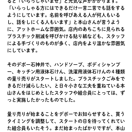
ると「いらっしゃいませ」と元気な声がかかります。
「いらっしゃる方にはできるだけ一言二言でも話をする
ようにしています。名前を呼びあえる人が何人もいる
し、話をしにくる人もいます」と本山さんが言うよう
に、アットホームな雰囲気。店内のあちこちに見られる
プラスチック削減を呼びかける貼り紙なども、スタッフ
による手づくりのものが多く、店内をより温かな雰囲気
にしています。
そのデポー石神井で、ハンドソープ、ボディシャンプ
ー、キッチン用液体石けん、洗濯用液体石けんの４種類
の量り売りがスタートしました。プラスチックごみをで
きるだけ減らしたい、と日々小さな工夫を重ねている本
山さんをはじめとしたスタッフや組合員にとっては、ず
っと実施したかったものでした。
量り売りが始まることをデポーでお知らせすると、買う
タイミングを調整して、スタートの日を待ってくれてい
た組合員もいたそう。まだ始まったばかりですが、本山