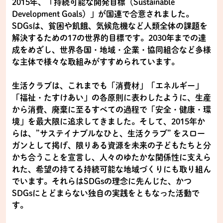
2015年、「持続可能な開発目標（Sustainable
Development Goals）」が国連で合意されました。
SDGsは、貧困や飢餓、気候危機など人類全体の課題を
解決するための17の世界的目標です。2030年までの達
成をめざし、世界各国・地域・企業・協同組合など多様
な主体で様々な取組みがすすめられています。
生活クラブは、これまでも「消費材」「エネルギー」
「福祉・たすけあい」の各原則に表わしたように、生産
から消費、廃棄に至るすべての過程で「安全・健康・環
境」を最大限に追求してきました。そして、2015年か
らは、”サステイナブルなひと、生活クラブ” をスロー
ガンとして掲げ、限りある資源を未来の子どもたちと分
かち合うことを宣言し、人々のゆたかな関係性に支えら
れた、希望の持てる持続可能な地域づくりにも取り組ん
でいます。それらはSDGsの理念に先んじた、かつ
SDGsにとどまらない独自の実践をともなった活動で
す。