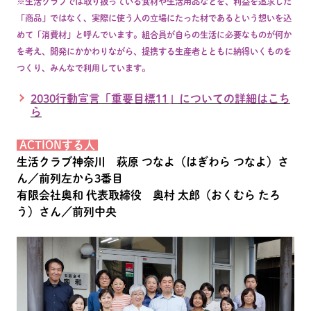
※生活クラブでは取り扱っている食材や生活用品などを、利益を追求した
「商品」ではなく、実際に使う人の立場にたった材であるという想いを込
めて「消費材」と呼んでいます。組合員が自らの生活に必要なものが何か
を考え、開発にかかわりながら、提携する生産者とともに納得いくものを
つくり、みんなで利用しています。
2030行動宣言「重要目標11」についての詳細はこち
ら
ACTIONする人
生活クラブ神奈川 萩原 つなよ（はぎわら つなよ）さ
ん／前列左から3番目
有限会社奥和 代表取締役 奥村 太郎（おくむら たろ
う）さん／前列中央