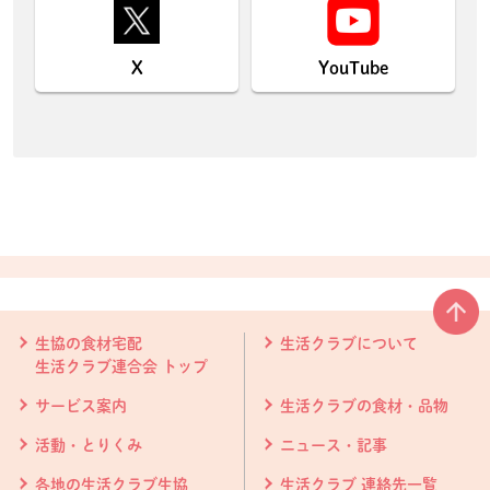
X
YouTube
本文ここまで。
ここから共通フッターメニューです。
生協の食材宅配
生活クラブについて
生活クラブ連合会 トップ
サービス案内
生活クラブの食材・品物
活動・とりくみ
ニュース・記事
各地の生活クラブ生協
生活クラブ 連絡先一覧