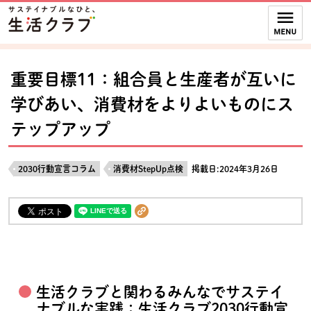
本文へジャンプする。
ページの先頭です。
ここからサイト内共通メニューです。
サイト内共通メニューをスキップする
サイト内共通メニューここまで。
重要目標11：組合員と生産者が互いに
学びあい、消費材をよりよいものにス
テップアップ
2030行動宣言コラム
消費材StepUp点検
掲載日:2024年3月26日
生活クラブと関わるみんなでサステイ
ナブルな実践：生活クラブ2030行動宣