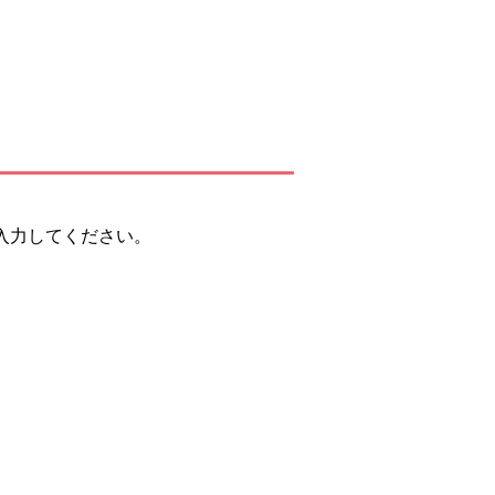
を入力してください。