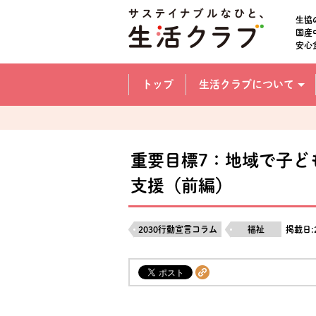
本文へジャンプする。
ページの先頭です。
生協
国産
安心
ここからサイト内共通メニューです。
サイト内共通メニューをスキップする
トップ
生活クラブについて
サイト内共通メニューここまで。
重要目標7：地域で子ど
支援（前編）
2030行動宣言コラム
福祉
掲載日: