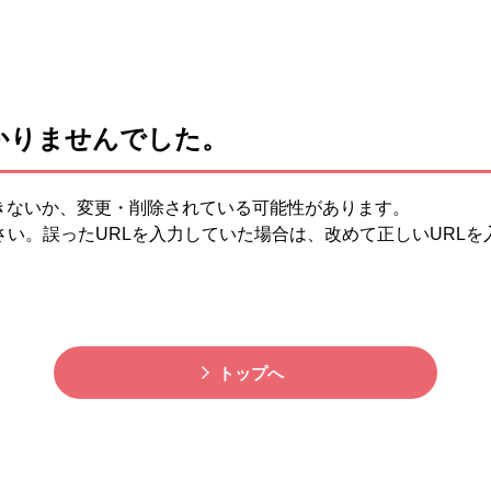
かりませんでした。
きないか、変更・削除されている可能性があります。
さい。誤ったURLを入力していた場合は、改めて正しいURL
トップへ