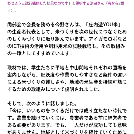
わせようと試行錯誤した結果なのです」と説明する池田さん（右から2番
目）。
同部会で会長を務める今野さんは、「庄内遊YOU米」
の生産者代表として、米づくりを次の世代につなぐため
のしくみづくりに取り組んでいます。アイガモロボなど
のICT技術の活用や飼料用米の試験栽培も、その取組み
の一環としてすすめています。
取材では、学生たちに平地と中山間地それぞれの圃場を
案内しながら、肥沃度や作業のしやすさなど条件の違い
による米づくりの難しさや、地域の米生産を持続可能に
するための取組みについて説明されました。
そして、次のように話しました。
「今は、いいものをつくるだけでは成り立たない時代で
す。農業を続けていくには、農業者である前に経営者で
ある必要があります。でも、一人だけが成功しても意味
がありません。地域として米づくりを続けていくために