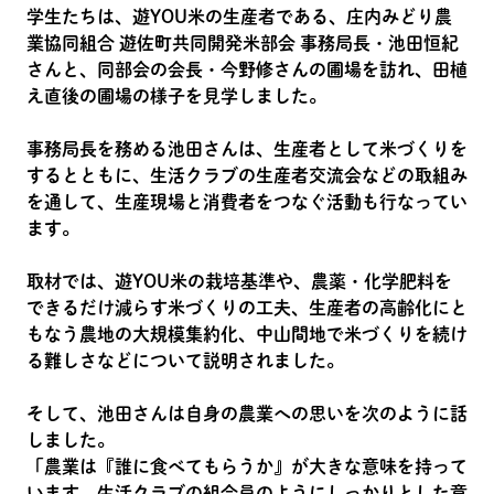
学生たちは、遊YOU米の生産者である、庄内みどり農
業協同組合 遊佐町共同開発米部会 事務局長・池田恒紀
さんと、同部会の会長・今野修さんの圃場を訪れ、田植
え直後の圃場の様子を見学しました。
事務局長を務める池田さんは、生産者として米づくりを
するとともに、生活クラブの生産者交流会などの取組み
を通して、生産現場と消費者をつなぐ活動も行なってい
ます。
取材では、遊YOU米の栽培基準や、農薬・化学肥料を
できるだけ減らす米づくりの工夫、生産者の高齢化にと
もなう農地の大規模集約化、中山間地で米づくりを続け
る難しさなどについて説明されました。
そして、池田さんは自身の農業への思いを次のように話
しました。
「農業は『誰に食べてもらうか』が大きな意味を持って
います。生活クラブの組合員のようにしっかりとした意