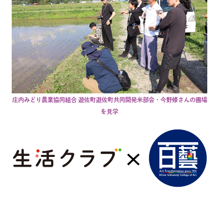
庄内みどり農業協同組合 遊佐町遊佐町共同開発米部会・今野修さんの圃場
を見学