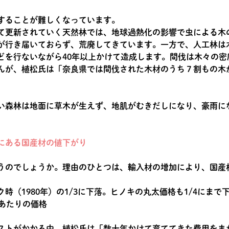
することが難しくなっています。
て更新されていく天然林では、地球過熱化の影響で虫による木
が行き届いておらず、荒廃してきています。一方で、人工林は
どを行ないながら40年以上かけて造成します。間伐は木々の密
んが、植松氏は「奈良県では間伐された木材のうち７割もの木
い森林は地面に草木が生えず、地肌がむきだしになり、豪雨に
にある国産材の値下がり
うのでしょうか。理由のひとつは、輸入材の増加により、国産
時（1980年）の1/3に下落。ヒノキの丸太価格も1/4にまで
本あたりの価格
ストがかかる中、植松氏は「数十年かけて育ててきた費用をま