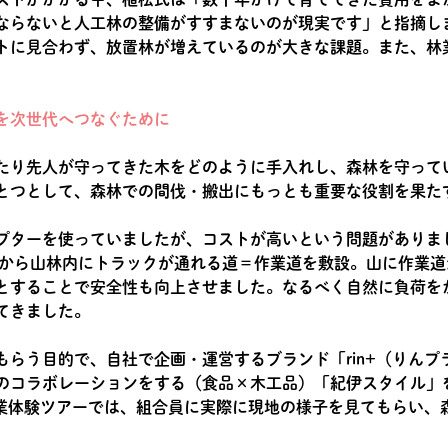
ならないと人工林の整備がすすまないのが現実です」と指摘し
トに見合わず、放置林が増えているのが大きな課題。また、林
を次世代へつなぐために
たり先人が守ってきた木をどのように手入れし、森林を守って
とつとして、森林での間伐・搬出にもっとも重要な役割を果た
プターを使っていましたが、コストが高いという問題がありま
初頭から山林内にトラックが通れる道＝作業道を敷設。山に作業
とすることで安全性も向上させました。なるべく自然に負荷をか
てきました。
もらう目的で、自社で企画・運営するブランド「rin+（りん
のコラボレーションをする（食品×木工品）「紀伊スタイル」
業体験ツアーでは、組合員に実際に現地の様子を見てもらい、