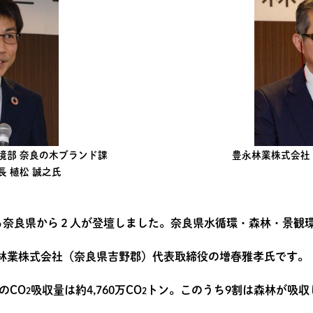
境部 奈良の木ブランド課
豊永林業株式会社 
長 植松 誠之氏
る奈良県から２人が登壇しました。奈良県水循環・森林・景観環
林業株式会社（奈良県吉野郡）代表取締役の増春雅孝氏です。
のCO
吸収量は約4,760万CO
トン。このうち9割は森林が吸収
2
2