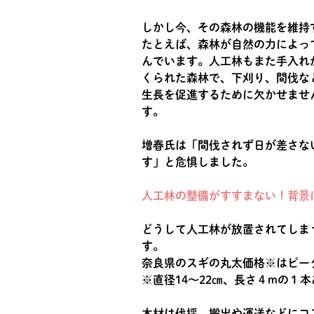
しかし今、その森林の機能を維持
たとえば、森林が自然の力によっ
んでいます。人工林もまた手入れ
くられた森林で、下刈り、間伐な
生長を促進するために欠かせませ
す。
増春氏は「間伐されず日が差さな
す」と危惧しました。
人工林の整備がすすまない！背景
どうして人工林が放置されてしま
す。
奈良県のスギの丸太価格※はピーク
※直径14～22㎝、長さ４mの１
木材は伐採、搬出や運送などにコ