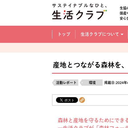
本文へジャンプする。
ページの先頭です。
生協
国産
安心
ここからサイト内共通メニューです。
サイト内共通メニューをスキップする
トップ
生活クラブについて
サイト内共通メニューここまで。
産地とつながる森林を、
活動レポート
環境
掲載日:2024年
森林と産地を守るためにでき