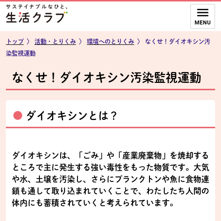
本文へジャンプする。
ページの先頭です。
ここからサイト内共通メニューです。
サイト内共通メニューをスキップする
サイト内共通メニューここまで。
トップ
〉
活動・とりくみ
〉
環境へのとりくみ
〉
なくせ！ダイオキシン汚
染監視運動
なくせ！ダイオキシン汚染監視運動
ダイオキシンとは？
ダイオキシンは、「ごみ」や「産業廃棄物」を焼却する
ところで主に発生する強い毒性をもった物質です。大気
や水、土壌を汚染し、さらにプランクトンや魚に食物連
鎖も通して取り込まれていくことで、わたしたち人間の
体内にも蓄積されていくと考えられています。