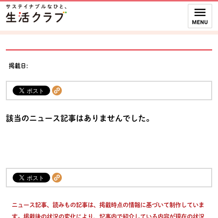
本文へジャンプする。
ページの先頭です。
ここからサイト内共通メニューです。
サイト内共通メニューをスキップする
サイト内共通メニューここまで。
掲載日:
該当のニュース記事はありませんでした。
ニュース記事、読みもの記事は、掲載時点の情報に基づいて制作していま
す。掲載後の状況の変化により、記事内で紹介している内容が現在の状況