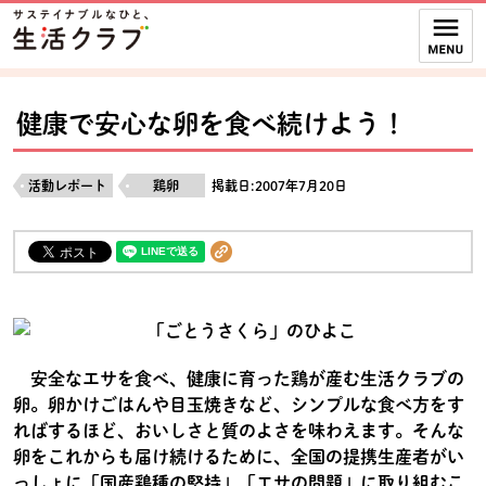
本文へジャンプする。
ページの先頭です。
ここからサイト内共通メニューです。
サイト内共通メニューをスキップする
サイト内共通メニューここまで。
健康で安心な卵を食べ続けよう！
活動レポート
鶏卵
掲載日:2007年7月20日
安全なエサを食べ、健康に育った鶏が産む生活クラブの
卵。卵かけごはんや目玉焼きなど、シンプルな食べ方をす
ればするほど、おいしさと質のよさを味わえます。そんな
卵をこれからも届け続けるために、全国の提携生産者がい
っしょに「国産鶏種の堅持」「エサの問題」に取り組むこ