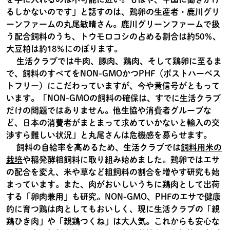
るしかないのです」と話すのは、鶏卵の生産者・鹿川グリ
ーンファームの丸尾敏晴さん。鹿川グリーンファームで扱
う配合飼料のうち、トウモロコシの占める割合は約50％、
大豆粕は約18％にのぼります。
生活クラブでは牛肉、豚肉、鶏肉、そして鶏卵に至るま
で、飼料のすべてをNON-GMOかつPHF（ポストハーベス
トフリー）にこだわっていますが、今や黄信号がともって
います。「NON-GMOの飼料の確保は、すでに生活クラブ
だけの問題ではありません。他生協や消費者グループな
ど、日本の消費者がまとまって求めていかないと輸入の交
渉すら難しい状況」と丸尾さんは危機感を募らせます。
飼料の自給率を高めるため、生活クラブでは
飼料用米の
栽培
や稲発酵粗飼料に取り組み始めました。鶏卵ではエサ
の配合を変え、米や草など粗飼料の割合を増やす研究も始
まっています。また、肉がおいしいうちに鶏肉として出荷
する「卵肉兼用」も研究。NON-GMO、PHFのエサで健康
的に育つ鶏は肉としてもおいしく、現に生活クラブの「親
鶏ひき肉」や「親鶏つくね」は大人気。これからも安心な