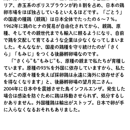
リア、赤玉系のボリスブラウンが約８割を占め、日本の鶏
卵市場をほぼ独占しているといえるほどです。「ごとう」
の国産の種鶏（親鶏）は日本全体でたったの６～７％。
1962年に鶏のヒナの貿易が自由化されてから、親鶏、原
種、そしてその親世代までも輸入に頼るようになり、自前
で鶏を交配して育てるような企業は少なくなってしまいま
した。そんななか、国産の鶏種を守り続けたのが「さく
ら」「もみじ」をつくる後藤孵卵場なのです。
「“さくら”も“もみじ”も、原種の親まで私たちが育種し
ています。原種の93％を外国に依存していますから、私た
ちがこの原々種を失えば採卵鶏は永遠に海外に依存せざる
を得なくなります」と、後藤孵卵場の望月完二さん。
2004年に日本中を震撼させた鳥インフルエンザ。発生した
場合は感染を防ぐために鶏は移動させられず、処分するし
かありません。外国種鶏は輸出がストップ。日本で卵が手
に入らなくなるおそれもありました。