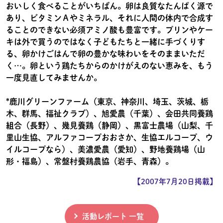
おいしく食べることがいちばん。卵は良質なたんぱく源で
あり、ビタミンＡやミネラル、それに人間の体内で合成す
ることのできない必須アミノ酸も豊富です。プリンやケー
キは外で買うのではなく子どもたちと一緒に手づくりす
る、卵かけごはんで卵の豊かな味わいをそのままいただ
く…。卵という鶏たちからのかけがえのない恵みを、もう
一度見直してみませんか。
*鹿川グリーンファーム（東京、神奈川、埼玉、茨城、栃
木、群馬、福祉クラブ）、旭愛農（千葉）、会田共同養鶏
組合（長野）、幾見養鶏（静岡）、黒富士農場（山梨、千
里山生協、アルファコープおおさか、生協エルコープ、ウ
イルコープなら）、美濃愛農（愛知）、野地養鶏場（山
形・福島）、常盤村養鶏農協（岩手、青森）。
【2007年7月20日掲載】
活動レポート 一覧