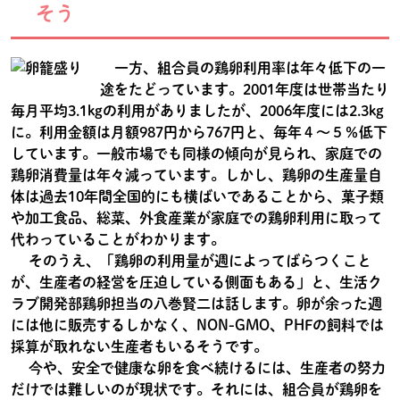
そう
一方、組合員の鶏卵利用率は年々低下の一
途をたどっています。2001年度は世帯当たり
毎月平均3.1kgの利用がありましたが、2006年度には2.3kg
に。利用金額は月額987円から767円と、毎年４～５％低下
しています。一般市場でも同様の傾向が見られ、家庭での
鶏卵消費量は年々減っています。しかし、鶏卵の生産量自
体は過去10年間全国的にも横ばいであることから、菓子類
や加工食品、総菜、外食産業が家庭での鶏卵利用に取って
代わっていることがわかります。
そのうえ、「鶏卵の利用量が週によってばらつくこと
が、生産者の経営を圧迫している側面もある」と、生活ク
ラブ開発部鶏卵担当の八巻賢二は話します。卵が余った週
には他に販売するしかなく、NON-GMO、PHFの飼料では
採算が取れない生産者もいるそうです。
今や、安全で健康な卵を食べ続けるには、生産者の努力
だけでは難しいのが現状です。それには、組合員が鶏卵を