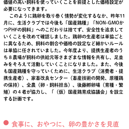
価値の高い飼料を使っていくことを前提とした価格設定が
必要になってきます。
このように鶏卵を取り巻く情勢が変化するなか、昨年11
月に、生活クラブでは今後も「国産鶏種」「NON-GMOか
つPHFの飼料」へのこだわりは捨てず、安全性を追求して
いくことを改めて確認しました。鶏卵の生産者は単協ごと
に異なるため、飼料の割合や価格の設定など細かいルール
は単協に任されていました。今年度より、提携生産者のう
ち８農場が飼料の供給元等さまざまな情報を共有し、足並
みをそろえて活動していくことになりました。また、今後
も国産鶏種を守っていくために、生活クラブ（消費者・提
携生産者）、家畜改良センター（畜産技術の開発、原種鶏
の保持）、全農（卵・飼料担当）、後藤孵卵場（育種・繁
殖）の４者が協力し、「（仮）国産鶏育成協議会」を設立
する計画です。
食事に、おやつに、卵の豊かさを見直