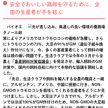
安全でおいしい鶏卵を守るために、全
国の生産者が手を結ぶ
バイオエ
タノール政
策によりアメリカではトウモロコシの価格が急騰し、さら
にトウモロコシの73％、大豆の91％がGM（遺伝子組み換
え）作付けになり、今、多くの畜産業者にとって飼料の確
保は頭の痛い問題です。生活クラブでは今年の３月から全
農と「
畜産飼料対策協議会
」を発足させ、輸入飼料のGM
対策や、国内の飼料自給に向けて本格的な協議を開始しま
した。
「先日、生活クラブや飼料を輸入する全農の職員と一緒
に、アルゼンチン、アメリカ、中国に視察に行き、NON-
GMOのトウモロコシを栽培してくれる生産者をどうにか見
つけました。しかし、大豆はアメリカで91％、アルゼンチ
ンではほぼ100％がGM作付けのため、NON-GMOの大豆粕
を手に入れるのは不可能に近い。もはや、中国に働きかけ