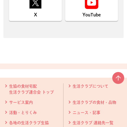
X
YouTube
本文ここまで。
ここから共通フッターメニューです。
生協の食材宅配
生活クラブについて
生活クラブ連合会 トップ
サービス案内
生活クラブの食材・品物
活動・とりくみ
ニュース・記事
各地の生活クラブ生協
生活クラブ 連絡先一覧