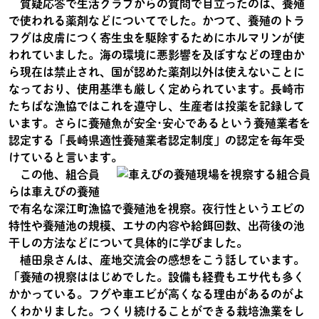
質疑応答で生活クラブからの質問で目立ったのは、養殖
で使われる薬剤などについてでした。かつて、養殖のトラ
フグは皮膚につく寄生虫を駆除するためにホルマリンが使
われていました。海の環境に悪影響を及ぼすなどの理由か
ら現在は禁止され、国が認めた薬剤以外は使えないことに
なっており、使用基準も厳しく定められています。長崎市
たちばな漁協ではこれを遵守し、生産者は投薬を記録して
います。さらに養殖魚が安全･安心であるという養殖業者を
認定する「長崎県適性養殖業者認定制度」の認定を毎年受
けていると言います。
この他、組合員
らは車えびの養殖
で有名な深江町漁協で養殖池を視察。夜行性というエビの
特性や養殖池の規模、エサの内容や給餌回数、出荷後の池
干しの方法などについて具体的に学びました。
植田泉さんは、産地交流会の感想をこう話しています。
「養殖の視察ははじめでした。設備も経費もエサ代も多く
かかっている。フグや車エビが高くなる理由があるのがよ
くわかりました。つくり続けることができる栽培漁業をし