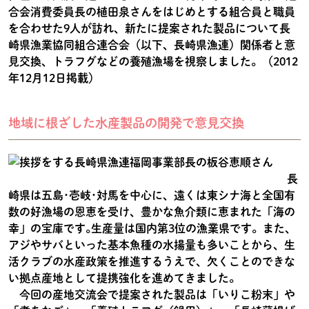
合会消費委員長の植田泉さんをはじめとする組合員と職員
を合わせた9人が訪れ、新たに提案された製品について長
崎県漁業協同組合連合会（以下、長崎県漁連）関係者と意
見交換、トラフグなどの養殖漁場を視察しました。（2012
年12月12日掲載）
地域に根ざした水産製品の開発で意見交換
長
崎県は五島･壱岐･対馬を中心に、遠くは東シナ海と全国有
数の好漁場の恩恵を受け、豊かな魚介類に恵まれた「海の
幸」の宝庫です｡生産量は国内第3位の漁業県です。また、
アジやサバといった基本魚種の水揚量も多いことから、生
活クラブの水産政策を推進するうえで、欠くことのできな
い拠点産地として提携強化を進めてきました。
今回の産地交流会で提案された製品は「いりこ粉末」や