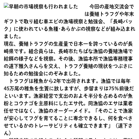
今回の産地交流会で
は養殖トラフグや年末
ギフトで取り組む車エビの漁場視察と勉強会、「長崎パッ
ク」に使われている魚種･あらかぶの視察などが組み込まれ
ました。
現在、養殖トラフグの生産量で日本一を誇っているのが長
崎県です。組合員らは、長崎市たちばな漁協の養殖漁場で
給餌の様子などを視察。その後、漁協本所で漁協専務理事
の道下雅久さんらを交え、トラフグ養殖の現状をつぶさに
知るための勉強会にのぞみました。
トラフグは稚魚から2年で出荷されます。漁協では毎年
45万尾の稚魚を生簀に放しますが、歩留まりは75％前後だ
といいます。漁家経営で支出のおよそ半分を占めるのが魚
粉とコウナゴを主原料にしたエサ代。同漁協のエサは業者
任せではなく、漁協のオーダーメイド。「そのことで漁家
が安心してフグを育てることに専念できるし、何を食べさ
せているかのトレーサビリティも確立できます」（道下さ
ん）