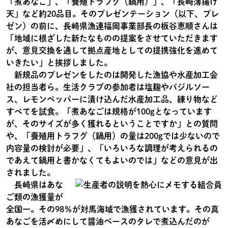
「煮あなご」、「養殖トラフグ（鍋用）」、「長崎薄揚げ
天」など約20品目。そのプレゼンテーション（以下、プレ
ゼン）の前に、長崎県漁連福岡事業部長の板谷恵順さんは
「地域に根ざした新たなものの提案をさせていただきます
が、意見交換を通して拠点産地としての提携強化を進めて
いきたい」と挨拶しました。
新規品のプレゼンをしたのは開発した漁協や水産加工会
社の担当者ら。生活クラブの参加者は塩麹やバジルソー
ス、レモンペッパーに漬け込んだ水産加工品、練り物など
すべてを試食。「煮あなごは規格が100gとなっています
が、そのサイズが多く獲れるということですか」との質問
や、「養殖用トラフグ（鍋用）の量は200gでは少ないので
内容量の検討が必要」、「いろいろな調理が考えられるの
であえて鍋用と書かなくてもよいのでは」などの意見が出
されました。
長崎県はあな
ご類の漁獲量が
全国一。その98％が対馬海域で漁獲されています。その真
あなごを活〆めにして醤油ベースのタレで煮込んだのが