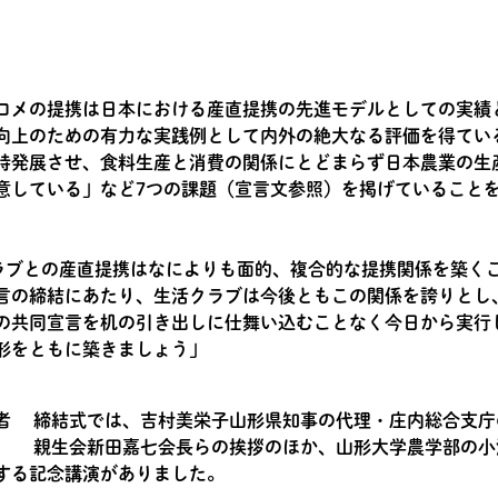
コメの提携は日本における産直提携の先進モデルとしての実績
向上のための有力な実践例として内外の絶大なる評価を得てい
持発展させ、食料生産と消費の関係にとどまらず日本農業の生
意している」など7つの課題（宣言文参照）を掲げていること
クラブとの産直提携はなによりも面的、複合的な提携関係を築く
言の締結にあたり、生活クラブは今後ともこの関係を誇りとし
の共同宣言を机の引き出しに仕舞い込むことなく今日から実行
形をともに築きましょう」
締結式では、吉村美栄子山形県知事の代理・庄内総合支庁
親生会新田嘉七会長らの挨拶のほか、山形大学農学部の小
する記念講演がありました。