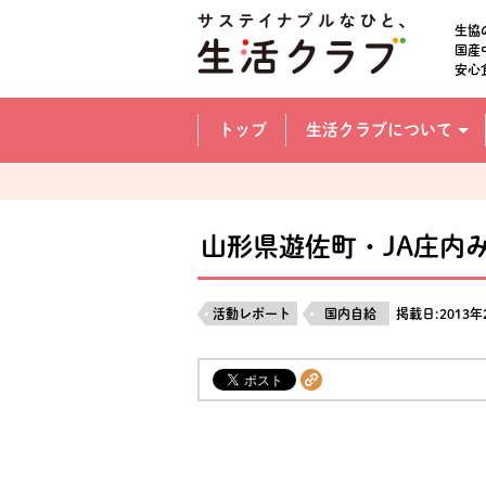
本文へジャンプする。
ページの先頭です。
生協
国産
安心
ここからサイト内共通メニューです。
サイト内共通メニューをスキップする
トップ
生活クラブについて
サイト内共通メニューここまで。
山形県遊佐町・JA庄内
活動レポート
国内自給
掲載日:2013年