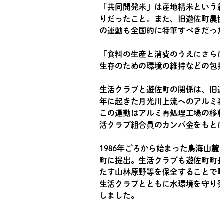
「共同開発米」は産地精米という
りだったこと。また、旧遊佐町農
の運動も全国的に特筆すべきだっ
「食料の生産と消費のうえにさら
生存のための環境の維持などの包
生活クラブと遊佐町の関係は、旧
年に起きた月光川上流へのアルミ
この運動はアルミ再処理工場の移
活クラブ組合員のカンパ金をもと
1986年ごろから始まった鳥海山
町に提出。生活クラブも遊佐町町
たす山林原野等を保全することで
生活クラブとともに水環境を守り
しました。