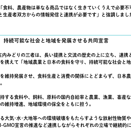
「食料、農産物は単なる商品ではなく生きていくうえで必要不
と生産者双方からの情報発信と連携が必要です」と強調しまし
、持続可能な社会と地域を発展させる共同宣言
庄内みどりの三者は、長い提携と交流の歴史の上に立ち、連携
を携えて「地域農業と日本の食料を守り、持続可能な社会と地
を維持発展させ、食料生産と消費の関係にとどまらず、日本農
。
持する食料や、飼料、原料の国内自給率と農業、漁業、畜産な
の維持増進、地域環境の保全をともに担う。
る大気･水･大地等への環境破壊をもたらすような放射性物質
N-GMO宣言の推進など連携しながらそれぞれの立場で継続的