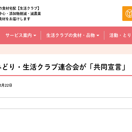
の食材宅配【生活クラブ】
中心・添加物削減・減農薬
食材をお届けします
サービス案内
生活クラブの食材・品物
活動・とり
みどり・生活クラブ連合会が「共同宣言」
2月22日