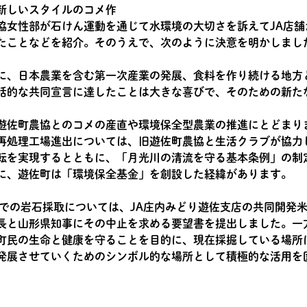
新しいスタイルのコメ作
協女性部が石けん運動を通じて水環境の大切さを訴えてJA店
たことなどを紹介。そのうえで、次のように決意を明かしまし
に、日本農業を含む第一次産業の発展、食料を作り続ける地方
括的な共同宣言に達したことは大きな喜びで、そのための新た
遊佐町農協とのコメの産直や環境保全型農業の推進にとどまりま
再処理工場進出については、旧遊佐町農協と生活クラブが協力
転を実現するとともに、「月光川の清流を守る基本条例」の制
に、遊佐町は「環境保全基金」を創設した経緯があります。
麓での岩石採取については、JA庄内みどり遊佐支店の共同開発米
長と山形県知事にその中止を求める要望書を提出しました。一
町民の生命と健康を守ることを目的に、現在採掘している場所
発展させていくためのシンボル的な場所として積極的な活用を