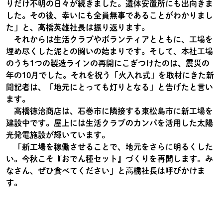
りだけ不明の日々が続きました。遺体安置所にも出向きま
した。その後、幸いにも全員無事であることがわかりまし
た」と、高橋英雄社長は振り返ります。
それからは生活クラブやボランティアとともに、工場を
埋め尽くした泥との闘いの始まりです。そして、本社工場
のうち1つの製造ラインの再開にこぎつけたのは、震災の
年の10月でした。それを祝う「火入れ式」を取材にきた新
聞記者は、「地元にとっても灯りとなる」と告げたと言い
ます。
高橋徳治商店は、石巻市に隣接する東松島市に新工場を
建設中です。屋上には生活クラブのカンパを活用した太陽
光発電施設が輝いています。
「新工場を稼働させることで、地元をさらに明るくした
い。今秋こそ『おでん種セット』づくりを再開します。み
なさん、ぜひ食べてください」と高橋社長は呼びかけま
す。