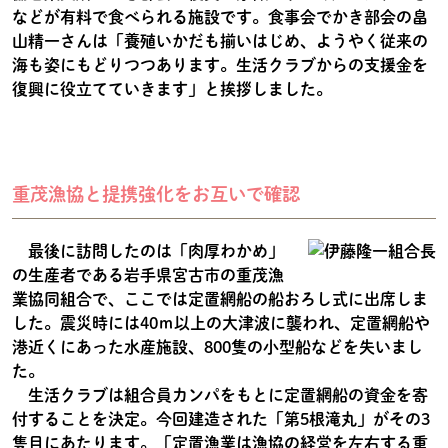
などが有料で食べられる施設です。食事会でかき部会の畠
山精一さんは「養殖いかだも揃いはじめ、ようやく従来の
海も姿にもどりつつあります。生活クラブからの支援金を
復興に役立てていきます」と挨拶しました。
重茂漁協と提携強化をお互いで確認
最後に訪問したのは「肉厚わかめ」
の生産者である岩手県宮古市の重茂漁
業協同組合で、ここでは定置網船の船おろし式に出席しま
した。震災時には40ｍ以上の大津波に襲われ、定置網船や
港近くにあった水産施設、800隻の小型船などを失いまし
た。
生活クラブは組合員カンパをもとに定置網船の資金を寄
付することを決定。今回建造された「第5根滝丸」がその3
隻目にあたります。「定置漁業は漁協の経営を左右する重