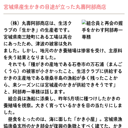
宮城県産生かきの目途が立った丸壽阿部商店
（株）丸壽阿部商店は、生活ク
ラブの「生かき」の生産者です。
宮城県南三陸町にある工場は高台
にあったため、津波の被害は免れ
ました。しかし、地元のかき養殖場は惨害を受け、主原料
を失う結果となりました。
それでも「種がきの産地である石巻市の万石浦（まんご
くうら）の被害が小さかったこと、生活クラブに供給する
かきの主産地である唐桑半島の漁船が多く残ったことか
ら、来シーズンには宮城産のかきが供給できそうです」
と、阿部寿一専務は話します。
組合員は漁船に添乗し、昨年5月頃に種つけしたかきの
養殖場を視察。大きく育っているかきを目の当たりにしま
した。
昼食をとったのは、海に面した「かき小屋」。宮城県漁
協唐桑支所のかき部会が復興の象徴とすべく建てた、かき