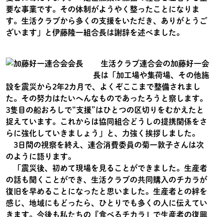
要な事業です。その体制がようやく整ったことになりま
す。生活クラブから多くの支援をいただき、ありがとうご
ざいます」と伊藤隆一組合長は謝辞を述べました。
生活クラブ連合会の加藤好一会
長は「加工場や集荷場、その他施
設を震災から2年2カ月で、よくぞここまで整備されまし
た。その努力はたいへんなものであったろうと察します。
3隻目の船おろしで“支援”はひとつの区切りをむかえたと
捉えています。これからは協同組合どうしの提携関係をさ
らに強化していきましょう」と、力強く挨拶しました。
3日間の視察を終え、連合消費委員の菊一敦子さんは次
のように語ります。
「震災後、初めて現場を見ることができました。生産者
の話も聞くことができ、生活クラブの共同購入のチカラが
復旧を早めることになったと思いました。生産者との絆を
感じ、地域にもどったら、ひとりでも多くの人に伝えてい
きます。今後も私たちの『食べるチカラ』で生産者の復興