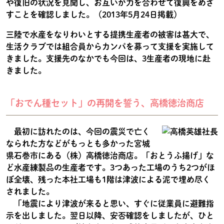
や復旧の状況を見聞し、お互いが力を合わせて復興をめざ
すことを確認しました。（2013年5月24日掲載）
三陸で水産をなりわいとする提携生産者の被害は甚大で、
生活クラブでは組合員からカンパを募って支援を実施して
きました。支援先のなかでも今回は、3生産者の現地に赴
きました。
「おでん種セット」の再開を誓う、高橋徳治商店
最初に訪れたのは、今回の震災で亡く
なられた方などがもっとも多かった宮城
県石巻市にある（株）高橋徳治商店。「おとうふ揚げ」な
ど水産練製品の生産者です。3つあった工場のうち2つがほ
ぼ全壊、残った本社工場も1階は津波による泥で埋め尽く
されました。
「地震により津波が来ると思い、すぐに従業員に避難指
示を出しました。翌日以降、安否確認をしましたが、ひと