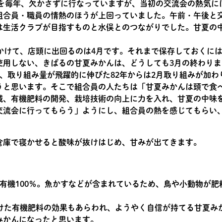
会を毎年、欠かさずに行なっていますが、当初の交流会の熱気に
組合員・職員の情熱のほうが上回っていました。午前・午後と
は生活クラブが目指すものと水俣とのつながりでした。甘夏の
かけて、店頭に出回るのは4月です。それまで保存しておくに
使用しない、きばるの甘夏みかんは、どうしても3月の終わり
、取り組み量が飛躍的に伸びた82年からは2月取り組みが加わ
うと思います。そこで組合員の人たちは「甘夏みかんは頭で食
減、有機肥料の開発、栽培技術の向上に力を入れ、甘夏の中味
交流会に行ってもらう」ようにし、組合員の熱を感じてもらい
続けた有機肥料の効果もあらわれ、ようやく自信が持てる甘夏み
みかんになったと思います。