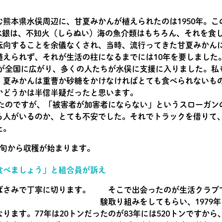
熊本県水俣周辺に、甘夏みかんが植えられたのは1950年。こ
ル水銀は、不知火（しらぬい）海の魚介類はもちろん、それを食
転向することを余儀なくされ、当時、流行ってきた甘夏みかん
植えられず、それが生活の柱になるまでには10年を要しました
が全国に広がり、多くの人たちが水俣に支援に入りました。私
、夏みかんは重曹か砂糖をかけなければとても食べられないも
かどうかは半信半疑だったと思います。
めたのですが、「被害者が加害者にならない」というスローガン
る人がいるのか、とても不安でした。それでトラックを借りて
た。
食べましょう」と組合員が訴え
そこで出会ったのが生活クラブで
験取り組みをしてもらい、1979
ります。77年は20トンだったのが83年には520トンですから