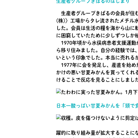
生産者グループきばるのはじまり
生産者グループきばるの会員が住む
(株)〉工場からタレ流されたメチ
した。会員は生活の糧を海から山に
に困窮していたために少しずつしか
1970年頃から水俣病患者支援運動
ら移り住みました。自分の経験では
いという印象でした。本当に売れる
1977年に会を発足し、産直を始
かけの悪い甘夏みかんを買ってくれ
けることで反応を見ることにしまし
日本一酸っぱい甘夏みかんを「頭で
躍的に取り組み量が拡大することにな