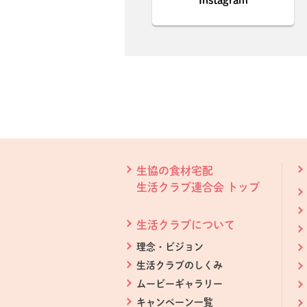
Instagram
本文ここまで。
ここから共通フッターメニューです。
生協の食材宅配
生活クラブ連合会 トップ
生活クラブについて
理念・ビジョン
生活クラブのしくみ
ムービーギャラリー
キャンペーン一覧