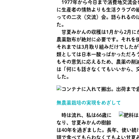
1977年から今日まで消費地交流
に生産者の情熱よりも生活クラブの
っての二次（交流）会。語られるの
た。
甘夏みかんの収穫は1月から2月に
農薬散布が絶対に必要です。それを
それまでは3月取り組みだけでしたが
類としては日本一酸っぱかっただろ
もその意気に応えるため、農薬の削
は「何にも話さなくてもいいから、
した。
無農薬栽培の実現をめざして
時は流れ、私は66歳に
なり、甘夏みかんの樹齢
は40年を過ぎました。長年、使い
頭で食べてもらわなくてもよい甘夏