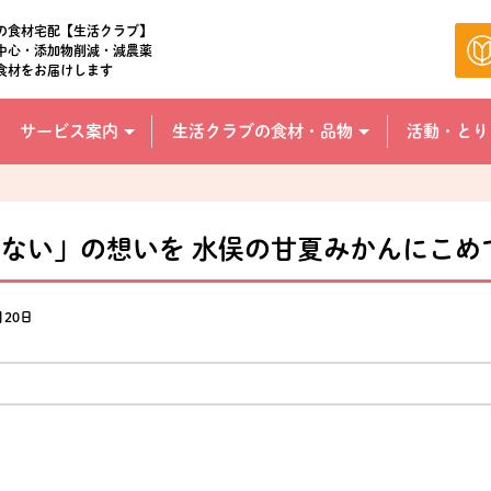
の食材宅配【生活クラブ】
中心・添加物削減・減農薬
食材をお届けします
サービス案内
生活クラブの食材・品物
活動・とり
ない」の想いを 水俣の甘夏みかんにこめ
月20日