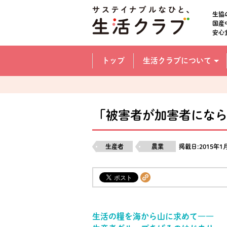
本文へジャンプする。
ページの先頭です。
生協
国産
安心
ここからサイト内共通メニューです。
サイト内共通メニューをスキップする
トップ
生活クラブについて
サイト内共通メニューここまで。
「被害者が加害者になら
生産者
農業
掲載日:2015年1
生活の糧を海から山に求めて――