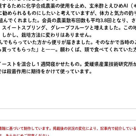
するために化学合成農薬の使用を止め、玄米酢とえひめAI（
員に勧められるものにしたいと考えていますが、体力と気力の釣
り組んでくれました。会員の農薬散布回数も平均3.8回となり、
、スイートスプリング、グレープフルーツと増えました。この
。しかし、栽培方法に変わりはありません。
組んでもらっていた方から便りが届きました。そのなかで当時の
ら買ってもらった」と――。願わくば、頭で食べてくれていた
イーストを混合し１週間寝かせたもの。愛媛県産業技術研究所
では殺菌作用に期待をかけて使っています。
情報に基づいて制作しています。掲載後の状況の変化により、記事内で紹介してい
は、あらかじめご留意ください。