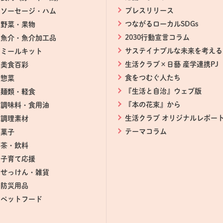
プレスリリース
ソーセージ・ハム
つながるローカルSDGs
野菜・果物
2030行動宣言コラム
魚介・魚介加工品
サステイナブルな未来を考える
ミールキット
生活クラブ×日藝 産学連携PJ
美食百彩
食をつむぐ人たち
惣菜
『生活と自治』ウェブ版
麺類・軽食
『本の花束』から
調味料・食用油
生活クラブ オリジナルレポー
調理素材
テーマコラム
菓子
茶・飲料
ドウで開きます。
子育て応援
せっけん・雑貨
防災用品
ペットフード