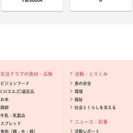
Facebook
X
生活クラブの食材・品物
活動・とりくみ
ビジョンフード
食の安全
L's(エルズ)選定品
環境
お米
福祉
鶏卵
社会とくらしを支える
牛乳・乳製品
ニュース・記事
スプレッド
活動レポート
食肉（豚・牛・鶏）