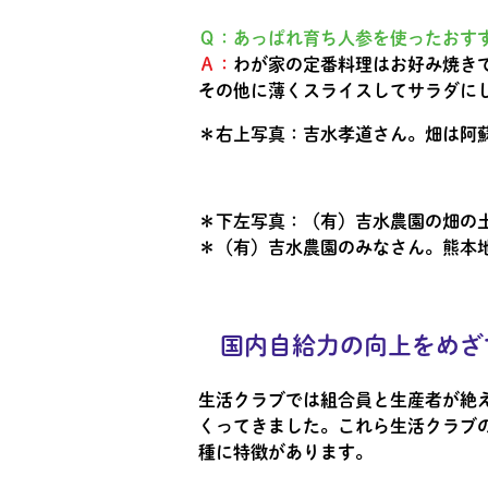
Ｑ：あっぱれ育ち人参を使ったおす
Ａ：
わが家の定番料理はお好み焼き
その他に薄くスライスしてサラダに
＊右上写真：吉水孝道さん。畑は阿
＊下左写真：（有）吉水農園の畑の
＊（有）吉水農園のみなさん。熊本
国内自給力の向上をめざ
生活クラブでは組合員と生産者が絶
くってきました。これら生活クラブ
種に特徴があります。