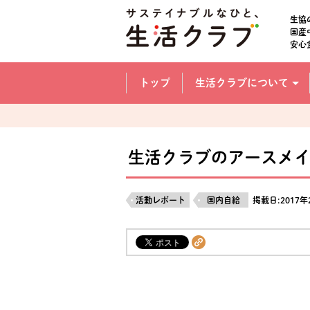
本文へジャンプする。
ページの先頭です。
生協
国産
安心
ここからサイト内共通メニューです。
サイト内共通メニューをスキップする
トップ
生活クラブについて
サイト内共通メニューここまで。
生活クラブのアースメ
活動レポート
国内自給
掲載日:2017年