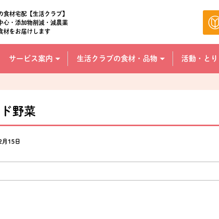
の食材宅配【生活クラブ】
中心・添加物削減・減農薬
食材をお届けします
サービス案内
生活クラブの食材・品物
活動・とり
イド野菜
2月15日