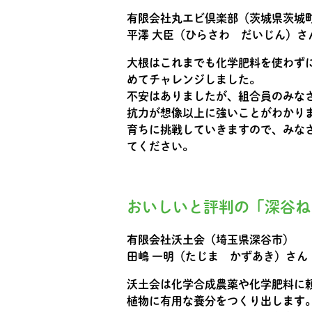
有限会社丸エビ倶楽部（茨城県茨城
平澤 大臣（ひらさわ だいじん）さ
大根はこれまでも化学肥料を使わず
めてチャレンジしました。
不安はありましたが、組合員のみな
抗力が想像以上に強いことがわかり
育ちに挑戦していきますので、みな
てください。
おいしいと評判の「深谷ね
有限会社沃土会（埼玉県深谷市）
田嶋 一明（たじま かずあき）さん
沃土会は化学合成農薬や化学肥料に
植物に有用な養分をつくり出します