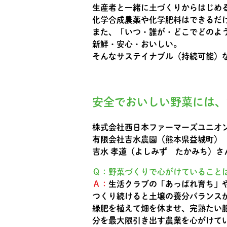
生産者と一緒に土づくりからはじめ
化学合成農薬や化学肥料はできるだ
また、「いつ・誰が・どこでどのよ
新鮮・安心・おいしい。
そんなサステイナブル（持続可能）
安全でおいしい野菜には、
株式会社西日本ファーマーズユニオ
有限会社吉水農園（熊本県益城町）
吉水 孝道（よしみず たかみち）さ
Ｑ：野菜づくりで心がけていること
Ａ：
生活クラブの「あっぱれ育ち」
つくり続けると土壌の養分バランス
緑肥を植えて畑を休ませ、完熟たい
分を最大限引き出す農業を心がけて