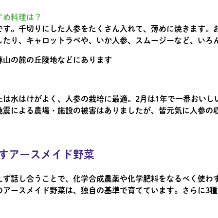
すめ料理は？
です。千切りにした人参をたくさん入れて、薄めに焼きます。
したり、キャロットラペや、いか人参、スムージーなど、いろ
蘇山の麓の丘陵地などにあります
土は水はけがよく、人参の栽培に最適。2月は1年で一番おいし
地震による農場・施設の被害はありましたが、皆元気に人参の
すアースメイド野菜
えず話し合うことで、化学合成農薬や化学肥料をなるべく使わ
のアースメイド野菜は、独自の基準で育てています。さらに3