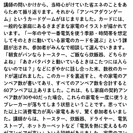
講師の問いかけから、当時心がけていた省エネのことをあ
らためて振り返ります。それから「アンペアダウンゲー
ム」というカードゲームがはじまりました。カードには、
一般的な家庭にあるさまざまな家電のイラストが描かれて
います。「一年の中で一番電気を使う季節・時間帯を想定
してそのときに動いている家電のカードを選ぶ」という課
題が出され、参加者がみんなで相談して選んでいきます。
「朝食がパンならトースター、ご飯なら炊飯器、どちらか
よね」「あさバタバタと動いているときはこたつには入ら
ないのでは？」などにぎやかに話し合った末、数枚のカー
ドが選ばれました。このカードを裏返すと、その家電のア
ンペア数が書いてあり、すべてのアンペア数を合計すると
60アンペア以上ありました。これは、もし家庭の契約アン
ペア数が30や40だった場合、これらの家電を一度に使うと
ブレーカーが落ちてしまう状態ということです。思ってい
た以上に消費電力が高い家電もあり、驚く参加者もいまし
た。講師からは、トースター、炊飯器、ドライヤー、電気
ストーブ、ホットカーペットなど「電気を熱に変えるもの