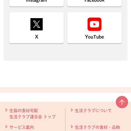
X
YouTube
本文ここまで。
ここから共通フッターメニューです。
生協の食材宅配
生活クラブについて
生活クラブ連合会 トップ
サービス案内
生活クラブの食材・品物