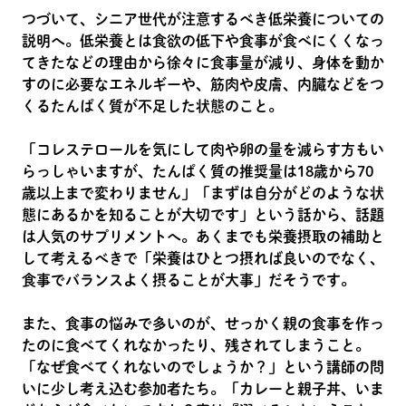
つづいて、シニア世代が注意するべき低栄養についての
説明へ。低栄養とは食欲の低下や食事が食べにくくなっ
てきたなどの理由から徐々に食事量が減り、身体を動か
すのに必要なエネルギーや、筋肉や皮膚、内臓などをつ
くるたんぱく質が不足した状態のこと。
「コレステロールを気にして肉や卵の量を減らす方もい
らっしゃいますが、たんぱく質の推奨量は18歳から70
歳以上まで変わりません」「まずは自分がどのような状
態にあるかを知ることが大切です」という話から、話題
は人気のサプリメントへ。あくまでも栄養摂取の補助と
して考えるべきで「栄養はひとつ摂れば良いのでなく、
食事でバランスよく摂ることが大事」だそうです。
また、食事の悩みで多いのが、せっかく親の食事を作っ
たのに食べてくれなかったり、残されてしまうこと。
「なぜ食べてくれないのでしょうか？」という講師の問
いに少し考え込む参加者たち。「カレーと親子丼、いま