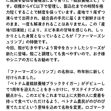
に成長を委ねる養殖法により育った「粗放養殖エビ」で
す。収穫から4℃以下で管理し、製品化までの時間を極
力短くすることで鮮度を保っています。産地で１尾ずつ
凍らせて出荷され、組合員の手元に届くまで新鮮さはそ
のまま、一度も解凍されることはありません。この「産
地1回凍結」により、エビ本来の甘味を感じられ、しっ
かりとした身質となっているところが「ファーマーズシ
ュリンプ」の特徴です。
今回、殻がむきやすいよう背中をカットしたシリーズが
新たに登場。殻ごと調理しても食べやすいので、お子様
やシニアの方にもお勧めです。
「ファーマーズシュリンプ」の名称は、昨年秋に新しく
付けられました。
「ベトナム産粗放養殖ブラックタイガー」がデビューし
て1周年を迎えたことをきっかけに、サステイナブルの
観点から、このエビをこれまで以上に大勢の人に愛着を
持って食べていただけるよう、ベトナム農民がのびのび
育てたエビという意味を込めて名称を変更。ロゴマーク