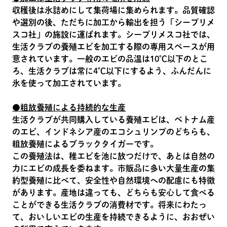
収穫後は氷詰めにして集荷場に集められます。品質確認
や選別の後、ただちに加工から輸出を担う「シープリメ
スコ社」の施設に運ばれます。シープリメスコ社では、
生活クラブの養殖エビを加工する際の専用スペースが用
意されています。一般のエビの品温は10℃以下のとこ
ろ、生活クラブは常に4℃以下にするよう、ふんだんに
氷を使って加工されています。
●粗放養殖による持続的な生産
生活クラブが共同購入している養殖エビは、ベトナム産
のエビ、インドネシア産のエコシュリンプのどちらも、
粗放養殖によるブラックタイガーです。
この養殖法は、稚エビを池に放つだけで、あとは自然の
力にエビの成長を委ねます。市販品に多い大量生産の集
約型養殖に比べて、安全性や自然環境への配慮にも特徴
があります。産地は違っても、どちらも安心して食べる
ことができる生活クラブの消費材です。将来にわたっ
て、おいしいエビの生産を持続できるように、おおぜい