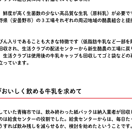
、鮮度が高く生菌数の少ない高品質な生乳（原料乳）が必要で
野県（安曇野市）の３工場それぞれの周辺地域の酪農組合と提
びん入りであることも大きな特徴です（低脂肪牛乳など一部を
回収され、生活クラブの配送センターから新生酪農の工場に戻
、生活クラブは使用後の牛乳キャップも回収してゴミ袋などの
立っています。
がおいしく飲める牛乳を求めて
していた青梅市では、飲み終わった紙パックは納入業者が回収
のは給食センターの役割でした。給食センターからは、毎日た
うすれば飲み残しを減らせるか、検討を始めたということです