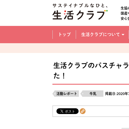
本文へジャンプする。
ページの先頭です。
生協
国産
安心
ここからサイト内共通メニューです。
サイト内共通メニューをスキップする
トップ
生活クラブについて
サイト内共通メニューここまで。
生活クラブのパスチャ
た！
活動レポート
牛乳
掲載日:2020年