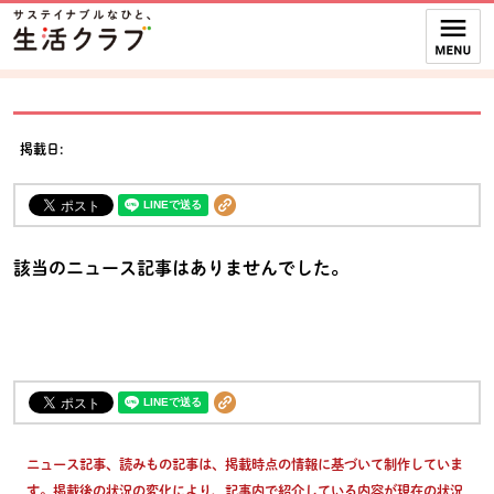
本文へジャンプする。
ページの先頭です。
ここからサイト内共通メニューです。
サイト内共通メニューをスキップする
サイト内共通メニューここまで。
掲載日:
該当のニュース記事はありませんでした。
ニュース記事、読みもの記事は、掲載時点の情報に基づいて制作していま
す。掲載後の状況の変化により、記事内で紹介している内容が現在の状況