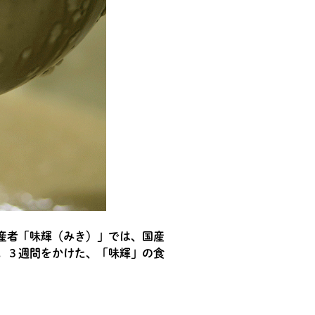
産者「味輝（みき）」では、国産
。３週間をかけた、「味輝」の食