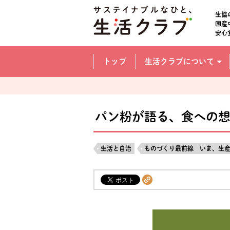
本文へジャンプする。
ページの先頭です。
生協
国産
安心
ここからサイト内共通メニューです。
サイト内共通メニューをスキップする
トップ
生活クラブについて
サイト内共通メニューここまで。
パン粉が語る、食への
生活と自治
ものづくり最前線 いま、生