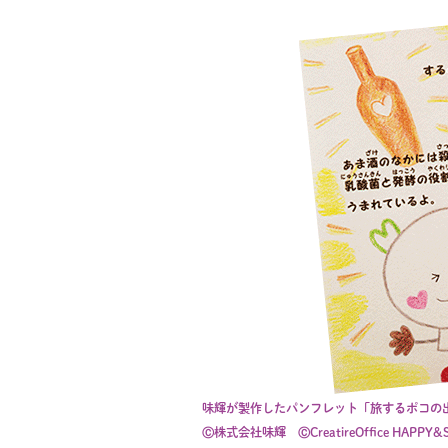
味輝が製作したパンフレット「旅するポコの
Ⓒ株式会社味輝 ⒸCreatireOffice HAPPY&