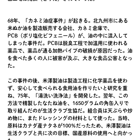
68年、「カネミ油症事件」が起きる。北九州市にある
米ぬか油を製造販売する会社、カネミ倉庫で、
PCB（ポリ塩化ビフェニール）が、油の中に混入して
しまった事件だ。PCBは脱臭工程で加温用に使われる
薬品で、薬品が通る加熱パイプの破損が原因だった。油
を食べた多くの人に被害が及ぶ、大きな食品公害となっ
た。
この事件の後、米澤製油は製造工程に化学薬品を使わ
ず、安心して食べられる食用油を作りたいと研究を重
ね、75年、「湯洗い洗浄法」を開発した。翌年、この
方法で精製したなたね油を、1650グラムの角缶入りで
取り組んだのが生活クラブ生協だ。組合員は天ぷらや炒
め物に、またドレッシングの材料として使った。当時、
原料はカナダ産ナタネが100％だったため、米澤製油は
生活クラブと共に次の目標、国産原料の使用へと向かっ