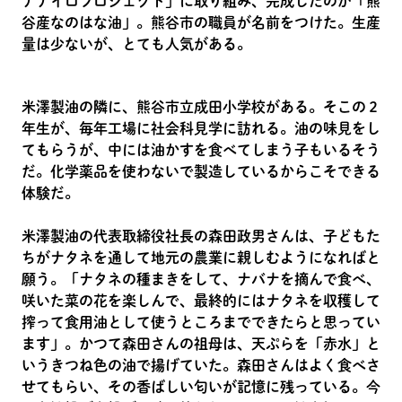
ナナイロプロジェクト」に取り組み、完成したのが「熊
谷産なのはな油」。熊谷市の職員が名前をつけた。生産
量は少ないが、とても人気がある。
米澤製油の隣に、熊谷市立成田小学校がある。そこの２
年生が、毎年工場に社会科見学に訪れる。油の味見をし
てもらうが、中には油かすを食べてしまう子もいるそう
だ。化学薬品を使わないで製造しているからこそできる
体験だ。
米澤製油の代表取締役社長の森田政男さんは、子どもた
ちがナタネを通して地元の農業に親しむようになればと
願う。「ナタネの種まきをして、ナバナを摘んで食べ、
咲いた菜の花を楽しんで、最終的にはナタネを収穫して
搾って食用油として使うところまでできたらと思ってい
ます」。かつて森田さんの祖母は、天ぷらを「赤水」と
いうきつね色の油で揚げていた。森田さんはよく食べさ
せてもらい、その香ばしい匂いが記憶に残っている。今