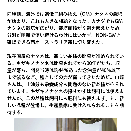
100％なたね油」が作られている。
同時期、海外では遺伝子組み換え（GM）ナタネの栽培
が始まり、これも大きな課題となった。カナダでもGM
ナタネの栽培が広がり、栽培面積が９割を超えたため、
分別が困難で使い続けるわけにはいかず、NON-GMと
確認できる西オーストラリア産に切り替えた。
現在国産のナタネは、新しい品種の開発が進められてい
る。キザキノナタネは開発されてから30年がたち、収
量が落ち、開発当時は約44％あった含油量が40％以下
まで減るなど、種としての力が弱ってきたためだ。山崎
さんは、「油分も栄養成分も問題のない新品種が作られ
ています。キザキノナタネの搾りかすは飼料には使えま
せんが、この品種は飼料にも肥料にも使えます」と、新
しい品種が登場し、生産農家に受け入れられることを期
待する。