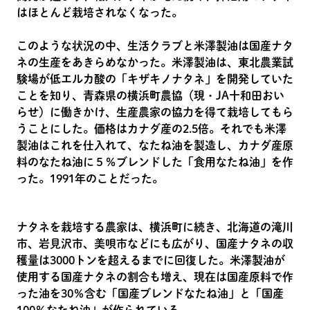
はほとんど栽培されなくなった。
このような状況の中、生活クラブと米澤製油は国産ナタ
ネの生産をあきらめなかった。米澤製油は、東北農業試
験場が低エルカ酸の「キザキノナタネ」を開発していた
ことを知り、青森県の横浜町農協（現・JA十和田おい
らせ）に働きかけ、生産農家の協力を得て栽培してもら
うことにした。価格はカナダ産の2.5倍。それでも米澤
製油はこれを仕入れて、なたね油を製造し、カナダ産原
料のなたね油に５％ブレンドした「食用なたね油」を作
った。1991年のことだった。
ナタネを栽培する農家は、横浜町に続き、北海道の滝川
市、岩見沢市、美唄市などにも広がり、国産ナタネの収
穫量は3000トンを超えるまでに回復した。米澤製油が
使用する国産ナタネの割合も増え、現在は国産原料で作
った油を30％含む「国産ブレンドなたね油」と「国産