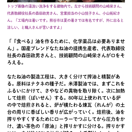
トップ画像の湯洗い洗浄をする建物内で。左から技術顧問の山崎栄さん、
代表取締役社長の森田政男さん、営業担当の小山悦子さん、小山拓紀さ
ん。「工場内は暑いです。熊谷市は夏の暑さでは有名ですが、外に出ると
涼しい、と職人さんが言いますよ」
「『食べる』油を作るために、化学薬品は必要ありませ
ん」。国産ブレンドなたね油の提携生産者、代表取締役
社長の森田政男さんと、技術顧問の山崎栄さんが口をそ
ろえる。
なたね油の製造工程は、大きく分けて搾油と精製があ
る。原料はナタネの種子だ。米澤製油では、まずこれを
ふるいにかけて、さやなどの異物を取り除く。次に加熱
して焙煎（ばいせん）する。80年以上使われている炉
の中で焙煎されると、炉が横たわる煉瓦（れんが）の土
台の周りに香ばしい香りが広がっていく。焙煎後、油を
搾りやすくするためにローラーでつぶしてから圧力をか
け、濃い茶色の「原油」と搾りかすに分ける。搾りかす