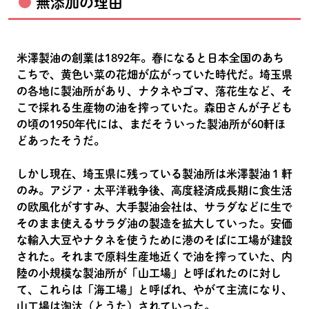
無添加の理由
米澤製油の創業は1892年。春になると日本全国のあち
こちで、黄色い菜の花畑が広がっていた時代だ。埼玉県
の各地に製油所があり、ナタネやゴマ、落花生など、そ
こで採れる生産物の油を搾っていた。森田さんが子ども
の頃の1950年代には、まだそういった製油所が60軒ほ
どあったそうだ。
しかし現在、埼玉県に残っている製油所は米澤製油１軒
のみ。アジア・太平洋戦争後、高度経済成長期に食生活
の欧風化がすすみ、大手製油会社は、サラダなどに生で
そのまま使えるサラダ油の製造を拡大していった。安価
な輸入大豆やナタネを使うために港のそばに工場が建設
された。それまで原料生産地近くで油を搾っていた、内
陸の小規模な製油所が「山工場」と呼ばれたのに対し
て、これらは「海工場」と呼ばれ、やがて主流になり、
山工場は淘汰（とうた）されていった。