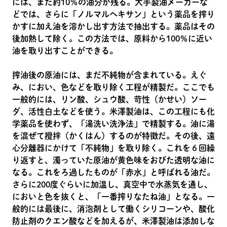
には、まだ約10％の油分が残る。大手製油メーカーな
どでは、さらに「ノルマルヘキサン」という薬品を搾り
かすに加え油を溶かし出す方法で抽出する。薬品はその
後加熱して除く。この方法では、原料から100％に近い
油を取り出すことができる。
搾油後の原油には、まだ不純物が含まれている。えぐ
み、におい、色などを取り除く工程が精製だ。ここでも
一般的には、リン酸、シュウ酸、苛性（かせい）ソー
ダ、活性白土などを使う。米澤製油は、この工程にも化
学薬品を使わず、「湯洗い洗浄法」で精製する。油に湯
を混ぜて攪拌（かくはん）するのが特徴だ。その後、遠
心分離器にかけて「不純物」を取り除く。これを６回繰
り返すと、濁っていた原油が黄色味をおびた透明な油に
なる。これをろ過したものが「赤水」と呼ばれる油だ。
さらに200度ぐらいに加温し、真空中で水蒸気を通し、
においと色を抜くと、「一番搾りなたね油」となる。一
般的には最後に、消泡剤として働くシリコーンや、酸化
防止剤のクエン酸などを加えるが、米澤製油は添加しな