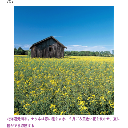
た。
北海道滝川市。ナタネは春に種をまき、５月ごろ黄色い花を咲かせ、夏に
種ができ収穫する