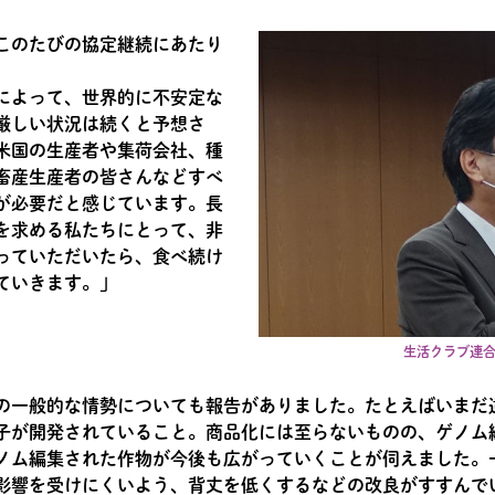
このたびの協定継続にあたり
によって、世界的に不安定な
厳しい状況は続くと予想さ
米国の生産者や集荷会社、種
畜産生産者の皆さんなどすべ
が必要だと感じています。長
を求める私たちにとって、非
っていただいたら、食べ続け
ていきます。」
生活クラブ連合
の一般的な情勢についても報告がありました。たとえばいまだ
子が開発されていること。商品化には至らないものの、ゲノム
ノム編集された作物が今後も広がっていくことが伺えました。一
影響を受けにくいよう、背丈を低くするなどの改良がすすんで