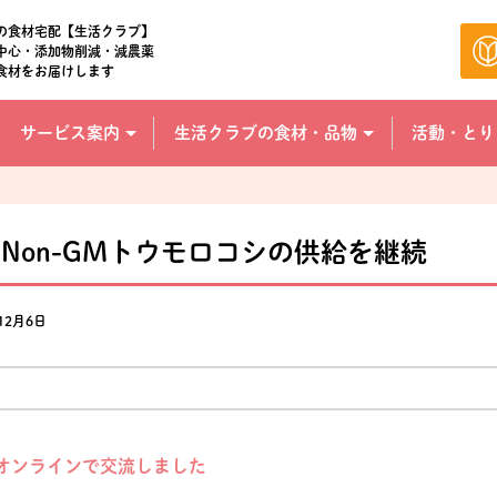
の食材宅配【生活クラブ】
中心・添加物削減・減農薬
食材をお届けします
サービス案内
生活クラブの食材・品物
活動・とり
Non-GMトウモロコシの供給を継続
12月6日
オンラインで交流しました