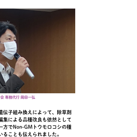
会 専務代行 岡田一弘
遺伝子組み換えによって、除草剤
編集による品種改良も依然として
方でNon-GMトウモロコシの種
いることも伝えられました。