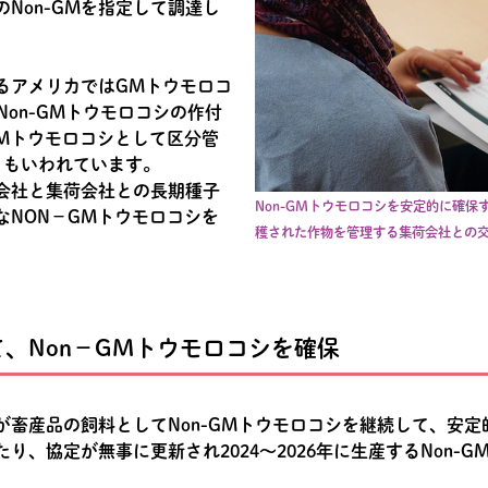
Non-GMを指定して調達し
るアメリカではGMトウモロコ
Non-GMトウモロコシの作付
GMトウモロコシとして区分管
ともいわれています。
会社と集荷会社との長期種子
Non-GMトウモロコシを安定的に確
なNON－GMトウモロコシを
穫された作物を管理する集荷会社との
、Non－GMトウモロコシを確保
が畜産品の飼料としてNon-GMトウモロコシを継続して、安
り、協定が無事に更新され2024～2026年に生産するNon-