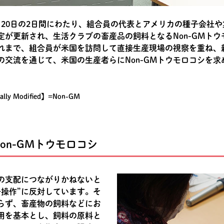
9日、20日の2日間にわたり、組合員の代表とアメリカの種子会
定が更新され、生活クラブの畜産品の飼料となるNon-GMト
れまで、組合員が米国を訪問して直接生産現場の視察を重ね、
の交流を通じて、米国の生産者らにNon-GMトウモロコシを
y Modified】=Non-GM
on-GMトウモロコシ
の支配につながりかねないと
子操作”に反対しています。そ
らず、畜産物の飼料などにお
用を基本とし、飼料の原料と