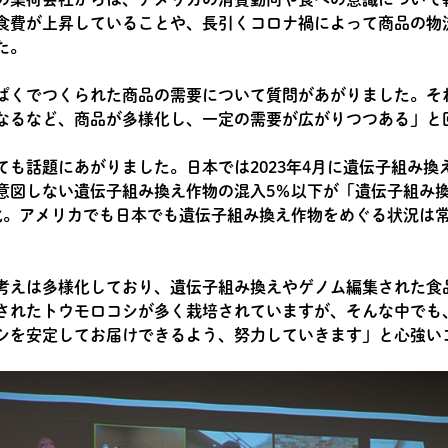
食費が上昇していることや、長引くコロナ禍によって商品の物
た。
ぱくでつくられた商品の需要について質問があがりました。そ
なるなど、商品が多様化し、一定の需要が広がりつつある」と
ても話題にあがりました。日本では2023年4月に遺伝子組み換
意図しない遺伝子組み換え作物の混入5％以下が「遺伝子組み
化。アメリカでも日本でも遺伝子組み換え作物をめぐる状況は
考えは多様化しており、遺伝子組み換えやゲノム編集された食
されたトウモロコシが多く栽培されていますが、そんな中でも
ロコシを安定してお届けできるよう、努力していきます」と心強