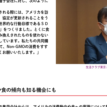
種子会社に対し、次のように
される際には、アメリカを訪
、協定が更新されることをう
世界的な行動目標であるＳＤ
言」をつくりました。とくに食
み換えされたものを使わない
しています。私たちの共同購
、Non-GMOの消費をすす
くお願いいたします。」
生活クラブ東京 
や食の傾向も知る機会にも
コシの集荷会社からは、アメリカの消費動向や食への意識につい