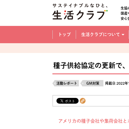
本文へジャンプする。
ページの先頭です。
生協
国産
安心
ここからサイト内共通メニューです。
サイト内共通メニューをスキップする
トップ
生活クラブについて
サイト内共通メニューここまで。
種子供給協定の更新で、
活動レポート
GM対策
掲載日:2022年
アメリカの種子会社や集荷会社と