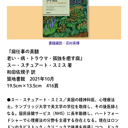
書籍撮影：花村英博
『庭仕事の真髄
老い・病・トラウマ・孤独を癒す庭』
スー・スチュアート・スミス 著
和田佐規子 訳
築地書館 2021年10月
19.5cm×13.5cm 416頁
●スー・スチュアート・スミス／英国の精神科医、心理療法
士。ケンブリッジ大学で英文学の学位を取得し、その後医師と
なる。国民保健サービス（NHS）に長年勤務し、ハートフォー
ドシャーで心理療法の分野を主導する存在となる。現在はロン
ドンのタビストック・クリニックで後進を指導しつつ、ドック