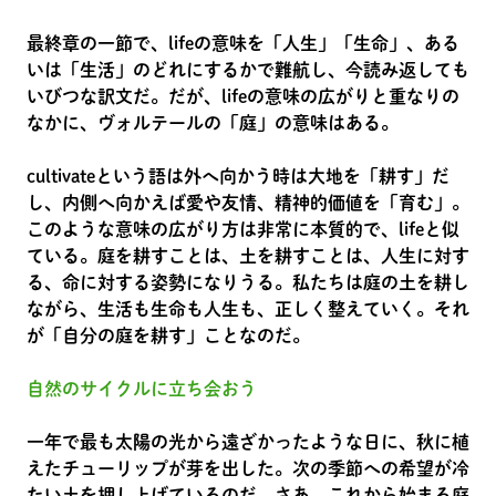
最終章の一節で、lifeの意味を「人生」「生命」、ある
いは「生活」のどれにするかで難航し、今読み返しても
いびつな訳文だ。だが、lifeの意味の広がりと重なりの
なかに、ヴォルテールの「庭」の意味はある。
cultivateという語は外へ向かう時は大地を「耕す」だ
し、内側へ向かえば愛や友情、精神的価値を「育む」。
このような意味の広がり方は非常に本質的で、lifeと似
ている。庭を耕すことは、土を耕すことは、人生に対す
る、命に対する姿勢になりうる。私たちは庭の土を耕し
ながら、生活も生命も人生も、正しく整えていく。それ
が「自分の庭を耕す」ことなのだ。
自然のサイクルに立ち会おう
一年で最も太陽の光から遠ざかったような日に、秋に植
えたチューリップが芽を出した。次の季節への希望が冷
たい土を押し上げているのだ。さあ、これから始まる庭