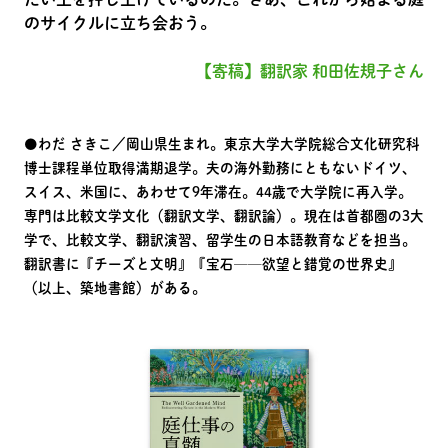
のサイクルに立ち会おう。
【寄稿】翻訳家 和田佐規子さん
●わだ さきこ／岡山県生まれ。東京大学大学院総合文化研究科
博士課程単位取得満期退学。夫の海外勤務にともないドイツ、
スイス、米国に、あわせて9年滞在。44歳で大学院に再入学。
専門は比較文学文化（翻訳文学、翻訳論）。現在は首都圏の3大
学で、比較文学、翻訳演習、留学生の日本語教育などを担当。
翻訳書に『チーズと文明』『宝石──欲望と錯覚の世界史』
（以上、築地書館）がある。