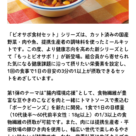
「ビオサポ食材セット」シリーズは、カット済みの国産
野菜・肉や魚、提携生産者の調味料を使ったミールキッ
トです。この度、より健康志向を高めた新シリーズとし
て「もっとビオサポ！」が新登場。組合員から寄せられ
た気になる健康課題に沿って摂りたい栄養素を設定し、
1回の食事で1日の目安の3分の1以上が摂取できるセッ
トをめざしています。
第1弾のテーマは“腸内環境応援”として、食物繊維が豊
富な豆やきのこなどを肉と一緒にトマトソースで煮込む
「ポークビーンズ」を新たに開発。1食で1日の目標量
（10代後半～60代前半女性：18g以上）の1/3以上の食
物繊維の摂取が可能です。また、肉には提携生産者・平
田牧場の豚ひき肉を使用し、幅広い世代で楽しめるやさ