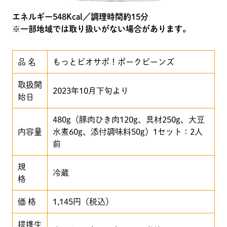
エネルギー548Kcal／調理時間約15分
※一部地域では取り扱いがない場合があります。
品 名
もっとビオサポ！ポークビーンズ
取扱開
2023年10月下旬より
始日
480g（豚肉ひき肉120g、具材250g、大豆
内容量
水煮60g、添付調味料50g）1セット：2人
前
規
冷蔵
格
価 格
1,145円（税込）
提携生