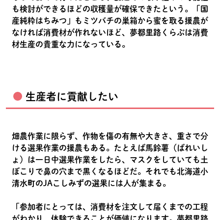
も検討ができるほどの収穫量が確保できたという。「国
産純粋はちみつ」もミツバチの巣箱から蜜を取る援農が
なければ消費材が作れないほど、夢都里路くらぶは消費
材生産の貴重な力になっている。
生産者に貢献したい
畑農作業に限らず、作物を傷の有無や大きさ、重さで分
ける選果作業の援農もある。たとえば馬鈴薯（ばれいし
ょ）は一日中選果作業をしたら、マスクをしていても土
ぼこりで鼻の穴まで黒くなるほどだ。それでも北海道小
清水町のJAこしみずの選果には人が集まる。
「参加者にとっては、消費材を注文して届くまでの工程
がわかり、体験できることが価値になります。夢都里路