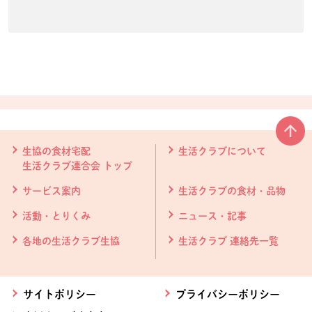
本文ここまで。
ここから共通フッターメニューです。
生協の食材宅配
生活クラブについて
生活クラブ連合会 トップ
サービス案内
生活クラブの食材・品物
活動・とりくみ
ニュース・記事
各地の生活クラブ生協
生活クラブ 連絡先一覧
サイトポリシー
プライバシーポリシー