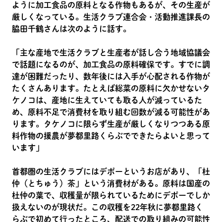
ように加工食品の原料となる作物もあるが、その生産が
厳しくなっている。生活クラブ連合会・活動推進課長の
脇田千鶴さんは次のように話す。
「主な産地で生活クラブと生産者が話し合う地域協議会
で話題になるのが、加工食品の原料確保です。すでに調
達が困難だったり、数年後には入手が心配される作物が
たくさんあります。たとえば総菜の原料に欠かせないタ
ケノコは、産地に生えていても取る人が減っているた
め、原料不足で消費材を取り組む回数が減る可能性があ
ります。タケノコに限らず生産が厳しくなりつつある原
料作物の援農が夢都里路くらぶでできたらよいと思って
います」
首都圏の生活クラブにはデポーというお店があり、「杜
仲（とちゅう）茶」という消費材がある。原料は国産の
杜仲の葉で、収穫量が限られているためにデポーでしか
扱えないのが現状だ。この収穫を22年秋に夢都里路く
らぶで初めて行ったところ、配送での取り組みの可能性