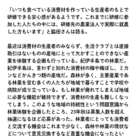
「いつも食べている消費材を作っている生産者のもとで
研修できる安心感があるようです。これまでに研修に参
加した人たちの中には、研修先の農業法人で実際に就農
した方もいます」と脇田さんは語る。
最近は消費材の生産者のみならず、生活クラブとは直接
取引はないものの産地にとって欠かすことのできない産
業を体験する企画も行っている。紀伊半島での林業だ。
紀伊半島は、言わずと知れた消費材の梅や梅ぼし、ミカ
ンなどかんきつ類の産地だ。森林が多く、主要産業であ
る林業を営む多くの人たちが地域で暮らすことで学校や
病院が成り立っている。もし林業が廃れてしまえば地域
に必要な機能が維持できず、消費材の生産も難しくなっ
てしまう。このような地域の持続性という問題意識から
林業体験を企画したところ、23年秋は募集人数を超え
抽選になるほど応募があった。林業者にとっても消費者
と交流する機会はこれまで少なく、森林や林業の現状な
どについて意見交換するなど貴重な機会になったとい