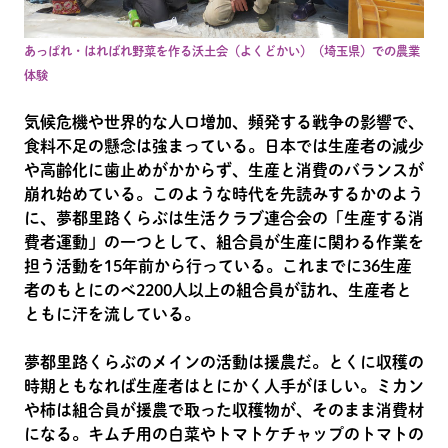
あっぱれ・はればれ野菜を作る沃土会（よくどかい）（埼玉県）での農業
体験
気候危機や世界的な人口増加、頻発する戦争の影響で、
食料不足の懸念は強まっている。日本では生産者の減少
や高齢化に歯止めがかからず、生産と消費のバランスが
崩れ始めている。このような時代を先読みするかのよう
に、夢都里路くらぶは生活クラブ連合会の「生産する消
費者運動」の一つとして、組合員が生産に関わる作業を
担う活動を15年前から行っている。これまでに36生産
者のもとにのべ2200人以上の組合員が訪れ、生産者と
ともに汗を流している。
夢都里路くらぶのメインの活動は援農だ。とくに収穫の
時期ともなれば生産者はとにかく人手がほしい。ミカン
や柿は組合員が援農で取った収穫物が、そのまま消費材
になる。キムチ用の白菜やトマトケチャップのトマトの