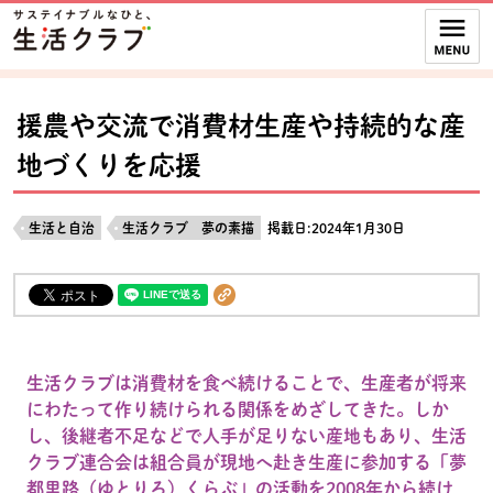
本文へジャンプする。
ページの先頭です。
ここからサイト内共通メニューです。
サイト内共通メニューをスキップする
サイト内共通メニューここまで。
援農や交流で消費材生産や持続的な産
地づくりを応援
生活と自治
生活クラブ 夢の素描
掲載日:2024年1月30日
生活クラブは消費材を食べ続けることで、生産者が将来
にわたって作り続けられる関係をめざしてきた。しか
し、後継者不足などで人手が足りない産地もあり、生活
クラブ連合会は組合員が現地へ赴き生産に参加する「夢
都里路（ゆとりろ）くらぶ」の活動を2008年から続け