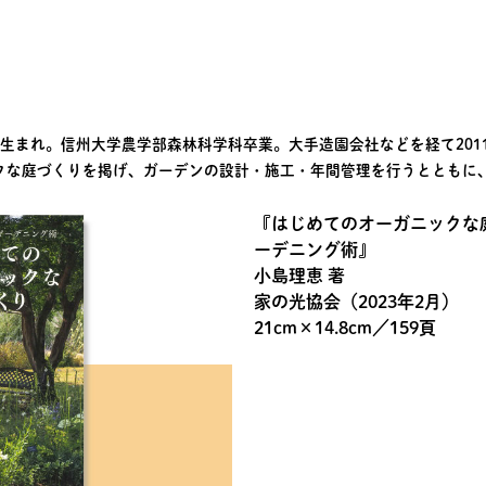
市生まれ。信州大学農学部森林科学科卒業。大手造園会社などを経て2011年
クな庭づくりを掲げ、ガーデンの設計・施工・年間管理を行うとともに
『はじめてのオーガニックな
ーデニング術』
小島理恵 著
家の光協会（2023年2月）
21cm×14.8cm／159頁