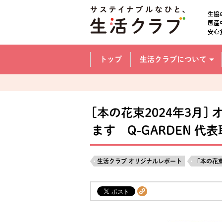
本文へジャンプする。
ページの先頭です。
生協
国産
安心
ここからサイト内共通メニューです。
サイト内共通メニューをスキップする
トップ
生活クラブについて
サイト内共通メニューここまで。
[本の花束2024年3月
ます Q-GARDEN 
生活クラブ オリジナルレポート
「本の花