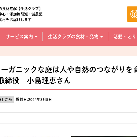
の食材宅配【生活クラブ】
中心・添加物削減・減農薬
食材をお届けします
サービス案内
生活クラブの食材・品物
活動・とり
] オーガニックな庭は人や自然のつながり
代表取締役 小島理恵さん
束」から
掲載日:2024年3月5日