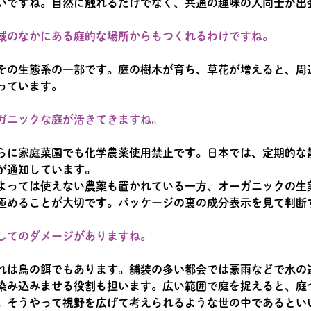
いですね。自然に触れるだけでなく、共通の趣味の人同士が
域のなかにある庭的な場所からもつくれるわけですね。
その生態系の一部です。庭の樹木が育ち、草花が増えると、周
っています。
ガニックな庭が活きてきますね。
らに家庭菜園でも化学農薬使用禁止です。日本では、定期的な
が通知しています。
よっては使えない農薬も置かれている一方、オーガニックの生
極めることが大切です。パッケージの裏の成分表示を見て判断
してのダメージがありますね。
れは鳥の餌でもあります。舗装の多い都会では豪雨などで水の
染み込みませる役割も担います。広い範囲で庭を捉えると、庭
。そうやって視野を広げて考えられるような世の中であるとい