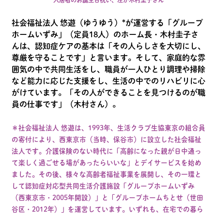
入居者のお誕生日祝い、左が木村圭子さん
社会福祉法人 悠遊（ゆうゆう）*が運営する「グループ
ホームいずみ」（定員18人）のホーム長・木村圭子さ
んは、認知症ケアの基本は「その人らしさを大切にし、
尊厳を守ることです」と言います。そして、家庭的な雰
囲気の中で共同生活をし、職員が一人ひとり調理や掃除
など能力に応じた支援をし、生活の中でのリハビリに心
がけています。「その人ができることを見つけるのが職
員の仕事です」（木村さん）。
＊社会福祉法人 悠遊は、1993年、生活クラブ生協東京の組合員
の寄付により、西東京市（当時、保谷市）に設立した社会福祉
法人です。介護保険のない時代に「高齢になった親が日中通っ
て楽しく過ごせる場があったらいいな」とデイサービスを始め
ました。その後、様々な高齢者福祉事業を展開し、その一環と
して認知症対応型共同生活介護施設「グループホームいずみ
（西東京市・2005年開設）」と「グループホームちとせ（世田
谷区・2012年）」を運営しています。いずれも、在宅での暮ら