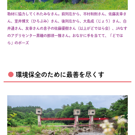
取材に協力してくれたみなさん。前列左から、市村和則さん、佐藤友幸さ
ん、室井博文（ひろぶみ）さん、後列左から、大島成（じょう）さん、白
井通さん、友幸さんの息子の佐藤優樹さん（以上がどではら会）、JAなす
のアグリセンター黒磯の那須一雅さん。おなかに手を当てて、「どでは
ら」のポーズ
環境保全のために最善を尽くす