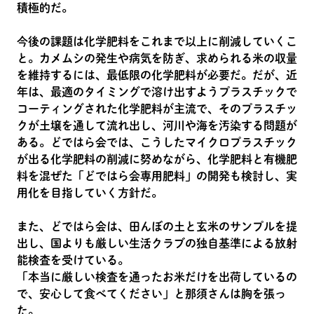
積極的だ。
今後の課題は化学肥料をこれまで以上に削減していくこ
と。カメムシの発生や病気を防ぎ、求められる米の収量
を維持するには、最低限の化学肥料が必要だ。だが、近
年は、最適のタイミングで溶け出すようプラスチックで
コーティングされた化学肥料が主流で、そのプラスチッ
クが土壌を通して流れ出し、河川や海を汚染する問題が
ある。どではら会では、こうしたマイクロプラスチック
が出る化学肥料の削減に努めながら、化学肥料と有機肥
料を混ぜた「どではら会専用肥料」の開発も検討し、実
用化を目指していく方針だ。
また、どではら会は、田んぼの土と玄米のサンプルを提
出し、国よりも厳しい生活クラブの独自基準による放射
能検査を受けている。
「本当に厳しい検査を通ったお米だけを出荷しているの
で、安心して食べてください」と那須さんは胸を張っ
た。