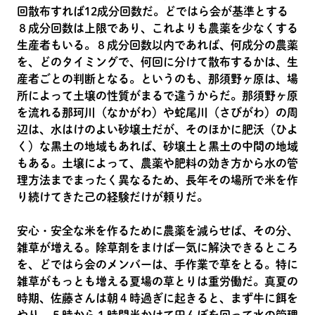
回散布すれば12成分回数だ。どではら会が基準とする
８成分回数は上限であり、これよりも農薬を少なくする
生産者もいる。８成分回数以内であれば、何成分の農薬
を、どのタイミングで、何回に分けて散布するかは、生
産者ごとの判断となる。というのも、那須野ヶ原は、場
所によって土壌の性質がまるで違うからだ。那須野ヶ原
を流れる那珂川（なかがわ）や蛇尾川（さびがわ）の周
辺は、水はけのよい砂壌土だが、そのほかに肥沃（ひよ
く）な黒土の地域もあれば、砂壌土と黒土の中間の地域
もある。土壌によって、農薬や肥料の効き方から水の管
理方法までまったく異なるため、長年その場所で米を作
り続けてきた己の経験だけが頼りだ。
安心・安全な米を作るために農薬を減らせば、その分、
雑草が増える。除草剤をまけば一気に解決できるところ
を、どではら会のメンバーは、手作業で草をとる。特に
雑草がもっとも増える夏場の草とりは重労働だ。真夏の
時期、佐藤さんは朝４時過ぎに起きると、まず牛に餌を
やり、５時から１時間半かけて田んぼを回って水の管理