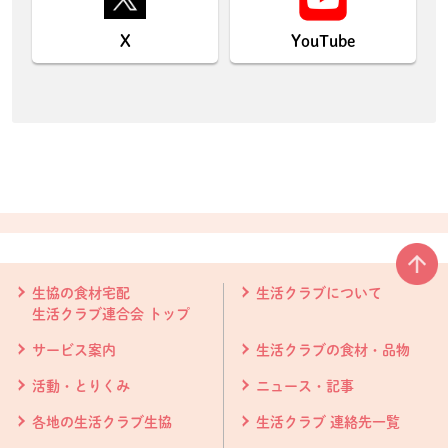
X
YouTube
本文ここまで。
ここから共通フッターメニューです。
生協の食材宅配
生活クラブについて
生活クラブ連合会 トップ
サービス案内
生活クラブの食材・品物
活動・とりくみ
ニュース・記事
各地の生活クラブ生協
生活クラブ 連絡先一覧