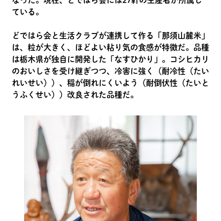
なった。現在、どではら会には27軒の生産者が所属し
ている。
どではら会と生活クラブが連携して作る「那須山麓米」
は、粒が大きく、ほどよい粘り気の食感が特徴だ。品種
は栃木県が独自に開発した「なすひかり」。コシヒカリ
のおいしさを受け継ぎつつ、冷害に強く（耐冷性（たい
れいせい））、稲が倒れにくいよう（耐倒伏性（たいと
うふくせい））改良された品種だ。