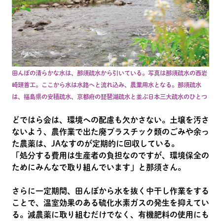
田んぼの清らかな水は、那須疏水から引いている。写真は那須疏水の西岩
崎頭首工。ここから水は水路へと流れ込み、農業用水となる。那須疏水
は、福島県の安積疏水、京都府の琵琶湖疏水と並ぶ日本三大疏水のひとつ
どではら会は、環境への配慮も欠かさない。土壌を汚さ
ないよう、農作業で出た廃プラスチック類のごみや余っ
た農薬は、JAなすのが定期的に回収している。
「処分する費用は生産者の負担なのですが、環境保全の
ためにみんなで取り組んでいます」と那須さん。
さらに一定期間、田んぼから水を抜く中干し作業をする
ことで、温室効果のある硫化水素ガスの発生を抑えてい
る。減農薬に取り組むだけでなく、有機肥料の使用にも