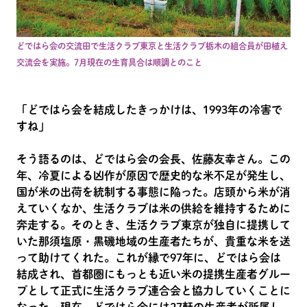
どではら会の交流田で生活クラブ東京と生活クラブ栃木の組合員が田植え
交流会を実施。7月現在の生育具合は順調とのこと
「どではら会を結成したきっかけは、1993年の冷害で
すね」
そう語るのは、どではら会の会長、佐藤友幸さん。この
年、冷夏による凶作が原因で歴史的な米不足が発生し、
国が米の出荷を統制する事態に陥った。店頭から米が消
えていくなか、生活クラブは米の供給を維持するために
奔走する。そのとき、生活クラブ東京が独自に提携して
いた那須塩原・黒磯地域の生産者たちが、貴重な米を送
って助けてくれた。これが縁で97年に、どではら会は
結成され、首都圏にもっとも近い米の提携生産者グルー
プとして正式に生活クラブ連合会と協力していくことに