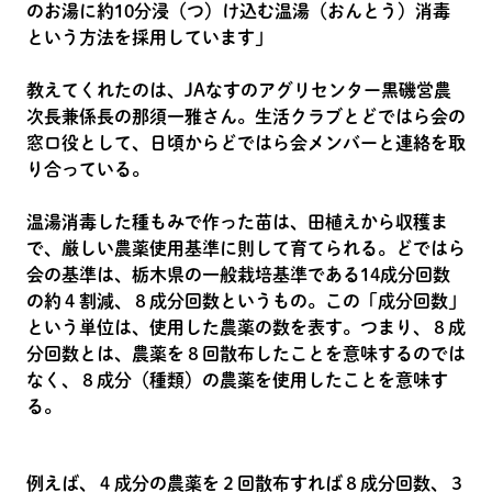
のお湯に約10分浸（つ）け込む温湯（おんとう）消毒
という方法を採用しています」
教えてくれたのは、JAなすのアグリセンター黒磯営農
次長兼係長の那須一雅さん。生活クラブとどではら会の
窓口役として、日頃からどではら会メンバーと連絡を取
り合っている。
温湯消毒した種もみで作った苗は、田植えから収穫ま
で、厳しい農薬使用基準に則して育てられる。どではら
会の基準は、栃木県の一般栽培基準である14成分回数
の約４割減、８成分回数というもの。この「成分回数」
という単位は、使用した農薬の数を表す。つまり、８成
分回数とは、農薬を８回散布したことを意味するのでは
なく、８成分（種類）の農薬を使用したことを意味す
る。
例えば、４成分の農薬を２回散布すれば８成分回数、３