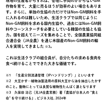
現地の生産者からすれば、管理に手間のかからないGM
作物を育て、大量に売るほうが効率のよい場合もありま
す。さらに、単独の生協の力だけではNon-GM飼料を手
に入れるのは難しいため、生活クラブでは同じように
Non-GM飼料を求める国内生協や、過去にはNon-GM飼
料やコーンスターチを必要としている韓国の生協とも協
力。国を超えてニーズを集めることで、全国農業協同組
合連合会（JA全農）を通じ米国産のNon-GM飼料の輸
入を実現してきました
。
※3
これは生活クラブの組合員が、自分たちの求める食肉を
食べ続けることでできた大きな価値です。
※1 「生産分別流通管理（IPハンドリング）」といいます
※2 大豆かす…植物油製造用の原料大豆から油を抽出したかす
のこと。動物にとっては良質な植物性たんぱく源となります
※3 久保田 治己（元JA全農常務）著『農協が日本人の “食と
命” を守り続ける』, ビジネス社, 2024年