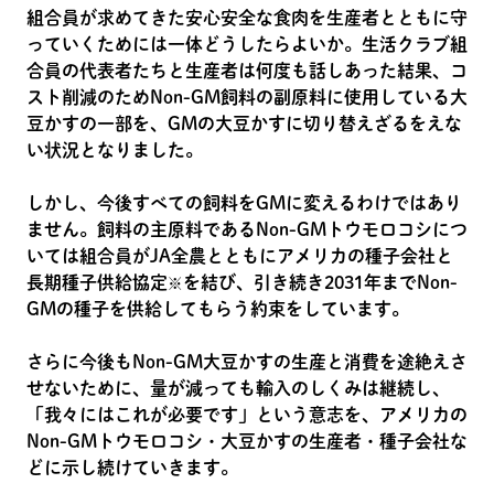
組合員が求めてきた安心安全な食肉を生産者とともに守
っていくためには一体どうしたらよいか。生活クラブ組
合員の代表者たちと生産者は何度も話しあった結果、コ
スト削減のためNon-GM飼料の副原料に使用している大
豆かすの一部を、GMの大豆かすに切り替えざるをえな
い状況となりました。
しかし、今後すべての飼料をGMに変えるわけではあり
ません。飼料の主原料であるNon-GMトウモロコシにつ
いては組合員がJA全農とともにアメリカの種子会社と
長期種子供給協定
を結び、引き続き2031年までNon-
※
GMの種子を供給してもらう約束をしています。
さらに今後もNon-GM大豆かすの生産と消費を途絶えさ
せないために、量が減っても輸入のしくみは継続し、
「我々にはこれが必要です」という意志を、アメリカの
Non-GMトウモロコシ・大豆かすの生産者・種子会社な
どに示し続けていきます。