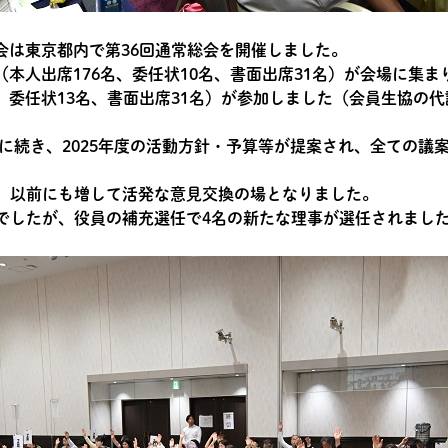
合会は東京都内で第36回通常総会を開催しました。
名（本人出席176名、委任状10名、書面出席31名）が会場に集ま
名、委任状13名、書面出席31名）が参加しました（会員生協の代
等に続き、2025年度の活動方針・予算等が提案され、全ての議
、以前にも増して活発な意見交換の場となりました。
でしたが、役員の補充選任で4名の新たな理事が選任されまし