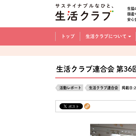
本文へジャンプする。
ページの先頭です。
生協
国産
安心
ここからサイト内共通メニューです。
サイト内共通メニューをスキップする
トップ
生活クラブについて
サイト内共通メニューここまで。
生活クラブ連合会 第3
活動レポート
生活クラブ連合会
掲載日:2