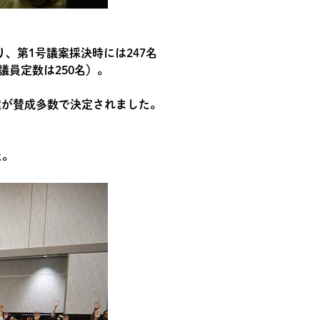
り、第1号議案採決時には247名
議員定数は250名）。
案が賛成多数で決定されました。
た。