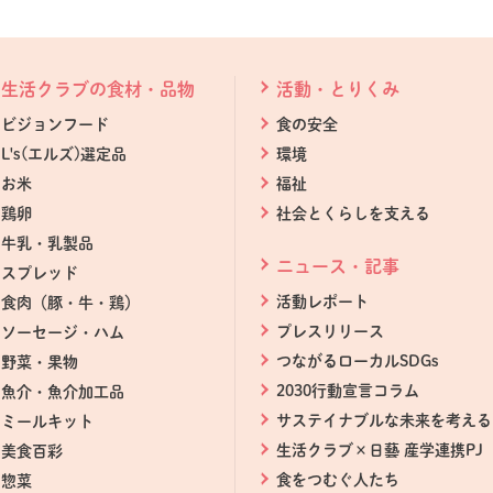
生活クラブの食材・品物
活動・とりくみ
ビジョンフード
食の安全
L's(エルズ)選定品
環境
お米
福祉
鶏卵
社会とくらしを支える
牛乳・乳製品
ニュース・記事
スプレッド
活動レポート
食肉（豚・牛・鶏）
プレスリリース
ソーセージ・ハム
つながるローカルSDGs
野菜・果物
2030行動宣言コラム
魚介・魚介加工品
サステイナブルな未来を考える
ミールキット
生活クラブ×日藝 産学連携PJ
美食百彩
食をつむぐ人たち
惣菜