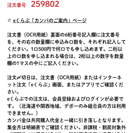
259802
注文番号
eくらぶ「カンパのご案内」ページ
注文書（OCR用紙）裏面の6桁番号記入欄に注文番号
を、その右の数量欄に申込み口数を、それぞれ記入して
ください。1口500円で何口でも申し込めます。二桁以
上の口数を申し込まれる場合は、2桁以上の数字を数量
欄の1マスの中にご記入ください。
注文〆切日は、注文書（OCR用紙）またはインターネ
ット注文「eくらぶ」画面、またはアプリでご確認くだ
さい。
eくらぶでの注文は、会員登録およびログインが必要で
す。（北海道や関西地域、デポーのみ組合員の方は利用
できません。）
カンパ金は共同購入代金と一緒に引き落しとなります。
集金月は明細表でご確認ください。非課税・割戻対象外