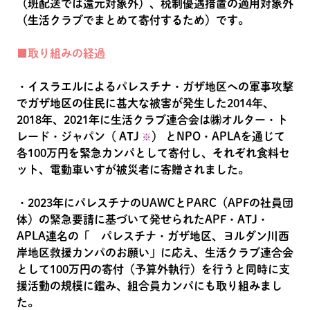
（班配送では還元対象外）、税制優遇措置の適用対象外
（生活クラブでまとめて寄付するため）です。
■取り組みの経過
・イスラエルによるパレスチナ・ガザ地区への軍事攻撃
でガザ地区の住民に甚大な被害が発生した2014年、
2018年、2021年に生活クラブ連合会は㈱オルター・ト
レード・ジャパン（ ATJ
） とNPO・APLAを通じて
※
各100万円を緊急カンパとして寄付し、それぞれ食料セ
ット、電動車いすが被災者に寄贈されました。
・2023年にパレスチナのUAWCとPARC（APFの社員団
体）の緊急要請に基づいて発せられたAPF・ATJ・
APLA連名の「 パレスチナ・ガザ地区、ヨルダン川西
岸地区救援カンパのお願い」に応え、生活クラブ連合会
として100万円の寄付（予算外執行）を行うと同時に支
援活動の規模に鑑み、組合員カンパにも取り組みまし
た。