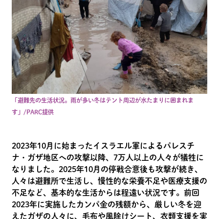
「避難先の生活状況。雨が多い冬はテント周辺が水たまりに囲まれま
す」/PARC提供
2023年10月に始まったイスラエル軍によるパレスチ
ナ・ガザ地区への攻撃以降、7万人以上の人々が犠牲に
なりました。2025年10月の停戦合意後も攻撃が続き、
人々は避難所で生活し、慢性的な栄養不足や医療支援の
不足など、基本的な生活からは程遠い状況です。前回
2023年に実施したカンパ金の残額から、厳しい冬を迎
えたガザの人々に、毛布や風除けシート、衣類支援を実