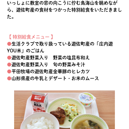
いっしょに教室の窓の向こうに佇む鳥海山を眺めなが
ら、遊佐町産の食材をつかった特別給食をいただきまし
た。
【 特別給食メニュー 】
●
生活クラブで取り扱っている遊佐町産の「庄内遊
YOU米」のごはん
●
遊佐町産野菜入り 野菜の塩昆布和え
●
遊佐町産野菜入り 旬の野菜みそ汁
●
平田牧場の遊佐町産金華豚のヒレカツ
●
山形県産の牛乳とデザート・お米のムース