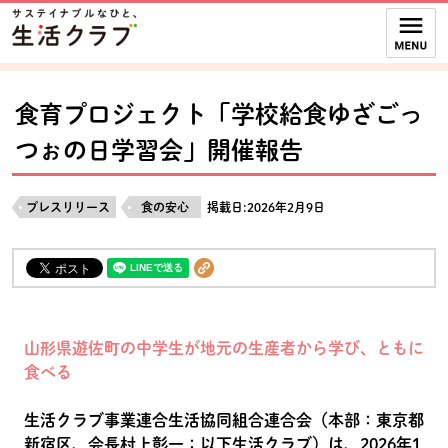
本文へジャンプする。
ページの先頭です。
ここからサイト内共通メニューです。
サイト内共通メニューをスキップする
サイト内共通メニューここまで。
食育プロジェクト「学校給食ゆざごっ
つぉの日学習会」開催報告
プレスリリース
食の安心
掲載日:2026年2月9日
山形県遊佐町の中学生が地元の生産者から学び、ともに
食べる
生活クラブ事業連合生活協同組合連合会（本部：東京都
新宿区、会長村上彰一：以下生活クラブ）は、2026年1