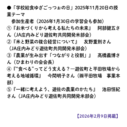
●「学校給食ゆざごっつぉの日」2025年11月20日の授
業テーマ
参加生産者（2026年1月30日の学習会も参加）
①『お米づくりから考える私たちの未来』 阿部健五さ
ん（JA庄内みどり遊佐町共同開発米部会）
②『米と野菜の複合経営について』 友野重則さん
（JA庄内みどり遊佐町共同開発米部会）
③『農業が生み出す「つながりと役割」』 髙橋義博さ
ん（ひまわりの会会長）
④『“食べる”ってどう支える？―遊佐町と平田牧場から
考える地域循環』 今間明子さん（㈱平田牧場 事業本
部）
⑤『一緒に考えよう、遊佐の農業のかたち』 池田恒紀
さん（JA庄内みどり遊佐町共同開発米部会）
【2026年2月9日掲載】