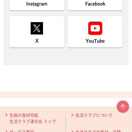
Instagram
Facebook
X
YouTube
本文ここまで。
ここから共通フッターメニューです。
生協の食材宅配
生活クラブについて
生活クラブ連合会 トップ