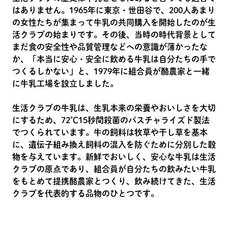
はありません。1965年に東京・世田谷で、200人あまり
の女性たちが集まって牛乳の共同購入を開始したのが生
活クラブの始まりです。その後、当時の時代背景として
まだ食の安全性や品質管理などへの意識が薄かったな
か、「本当に安心・安全に飲める牛乳は自分たちの手で
つくるしかない」と、1979年に組合員が酪農家と一緒
に牛乳工場を設立しました。
生活クラブの牛乳は、生乳本来の栄養やおいしさを大切
にするため、72℃15秒間殺菌のパスチャライズド製法
でつくられています。牛の飼料は牧草や干し草を基本
に、遺伝子組み換え飼料の混入を防ぐために分別した穀
物を与えています。新鮮でおいしく、安心な牛乳は生活
クラブの原点であり、組合員が自分たちの飲みたい牛乳
をもとめて提携酪農家とつくり、飲み続けてきた、生活
クラブを代表的する品物のひとつです。