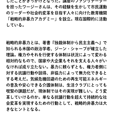
したことがきっかけとなった。講座のファシリテーター
を担ったワージーさんは、その経験を生かして市民運動
のリーダーや社会的変革を目指す人々に向けた教育機関
「戦略的非暴力アカデミー」を設立。現在国際的に活動
している。
戦略的非暴力とは、著書『独裁体制から民主主義へ』で
知られる米国の政治学者、ジーン・シャープが確立した
理論。権力やそれを行使する体制は状況によって変わる
相対的なもので、国家や大企業もそれを支える人々がい
なければ成り立たない。暴力に頼らずとも、権力者側に
対する抗議行動や説得、非協力によって無力化できると
する考えだ。気候危機回避のための再生可能エネルギー
の普及や安心できる介護体制は、生活クラブにとっても
喫緊の課題だが、現体制ではその実現が難しい。どう変
革していけるのか。単なる抗議行動を超えて持続的な社
会変革を実現するための行動として、戦略的非暴力は大
きなヒントとなる。