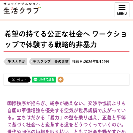
本文へジャンプする。
ページの先頭です。
ここからサイト内共通メニューです。
サイト内共通メニューをスキップする
サイト内共通メニューここまで。
希望の持てる公正な社会へ ワークショ
ップで体験する戦略的非暴力
生活と自治
生活クラブ 夢の素描
掲載日:2026年5月29日
国際秩序が揺らぎ、紛争が絶えない。交渉や協調よりも
自国の軍備増強を優先する空気が世界規模で広がってい
る。立ちはだかる「暴力」の壁を乗り越え、正義と平等
に基づく社会へと変革する道をどうつくっていくのか。
世代や団体の垣根を取り払い、ともに社会を動かすため