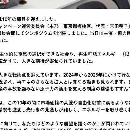
は10年の節目を迎えました。
ャンペーン運営委員会（本部：東京都板橋区、代表：吉田明子
一議員会館にてシンポジウムを開催しました。当日は主催・協力団
した。
者が主体的に電気の選択ができる社会や、再生可能エネルギー（
広がりに、大きな期待が寄せられていました。
きな転換点を迎えています。2024年から2025年にかけて行
視され、再エネのさらなる拡大とは異なる動きも見られます。
島の事故を顧みない原子力の活用を支える制度の整備もすすん
は、この10年の間に市場価格の高騰や自由化以前に戻るような
情勢も激変し先行きの見通しが難しく、エネルギーを取り巻く
年に向けて、私たちはどのような展望を描くのか」が問われてい