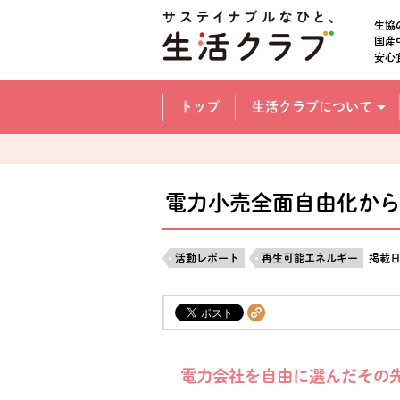
本文へジャンプする。
ページの先頭です。
生協
国産
安心
ここからサイト内共通メニューです。
サイト内共通メニューをスキップする
トップ
生活クラブについて
サイト内共通メニューここまで。
電力小売全面自由化から
活動レポート
再生可能エネルギー
掲載日
電力会社を自由に選んだその