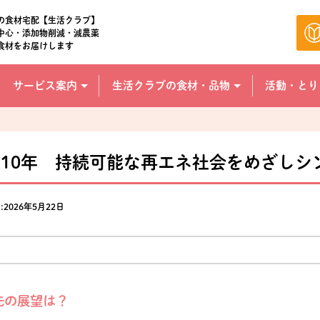
の食材宅配【生活クラブ】
中心・添加物削減・減農薬
食材をお届けします
サービス案内
生活クラブの食材・品物
活動・とり
10年 持続可能な再エネ社会をめざしシ
:2026年5月22日
先の展望は？