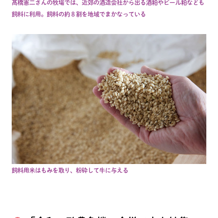
髙橋憲二さんの牧場では、近郊の酒造会社から出る酒粕やビール粕なども
飼料に利用。飼料の約８割を地域でまかなっている
飼料用米はもみを取り、粉砕して牛に与える