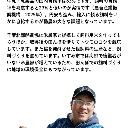
牛乳・乳製品の国内自給率は63％ですが、飼料の自給
率を考慮すると29％と低いのが実情です（農畜産業振
興機構 2025年）。円安も進み、輸入に頼る飼料をい
かに自給するかが酪農の大きな課題となっています。
千葉北部酪農協は米農家と提携して飼料用米を作っても
らうほか、収穫後の田んぼを借りてトウモロコシを栽培
しています。また稲を発酵させた粗飼料の生産など、飼
料づくりを進めています。いすみ市では高齢で後継者が
いない米農家が増えているため、田んぼでの飼料づくり
は地域の環境保全にもつながっています。