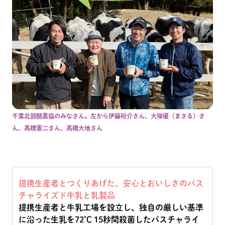
千葉北部酪農協のみなさん。左から伊藤裕介さん、大塚優（まさる）さ
ん、髙橋憲二さん、髙橋大地さん
提携生産者とつくりあげた、安心とおいしさのパス
チャライズド牛乳と乳製品
提携生産者と牛乳工場を設立し、独自の厳しい基準
に沿った生乳を72℃ 15秒間殺菌したパスチャライ