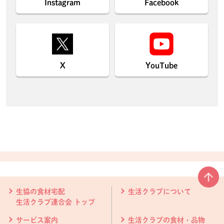
Instagram
Facebook
X
YouTube
本文ここまで。
ここから共通フッターメニューです。
生協の食材宅配
生活クラブについて
生活クラブ連合会 トップ
サービス案内
生活クラブの食材・品物