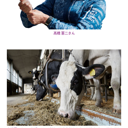
髙橋 憲二さん