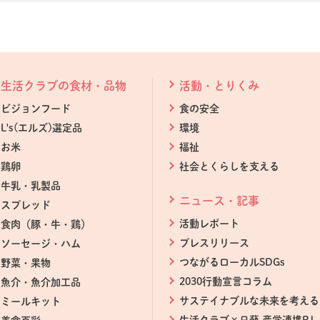
生活クラブの食材・品物
活動・とりくみ
ビジョンフード
食の安全
L's(エルズ)選定品
環境
お米
福祉
鶏卵
社会とくらしを支える
牛乳・乳製品
ニュース・記事
スプレッド
活動レポート
食肉（豚・牛・鶏）
プレスリリース
ソーセージ・ハム
つながるローカルSDGs
野菜・果物
2030行動宣言コラム
魚介・魚介加工品
サステイナブルな未来を考える
ミールキット