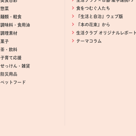
生活クラブ×日藝 産学連携PJ
美食百彩
食をつむぐ人たち
惣菜
『生活と自治』ウェブ版
麺類・軽食
『本の花束』から
調味料・食用油
生活クラブ オリジナルレポー
調理素材
テーマコラム
菓子
茶・飲料
ドウで開きます。
子育て応援
せっけん・雑貨
防災用品
ペットフード
。
ます。
す。