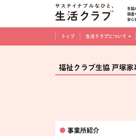
本文へジャンプする。
ページの先頭です。
生協
国産
安心
ここからサイト内共通メニューです。
サイト内共通メニューをスキップする
トップ
生活クラブについて
サイト内共通メニューここまで。
福祉クラブ生協 戸塚家
事業所紹介