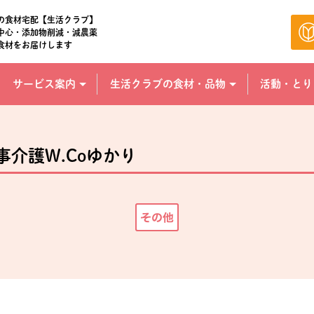
の食材宅配【生活クラブ】
中心・添加物削減・減農薬
食材をお届けします
サービス案内
生活クラブの食材・品物
活動・とり
事介護W.Coゆかり